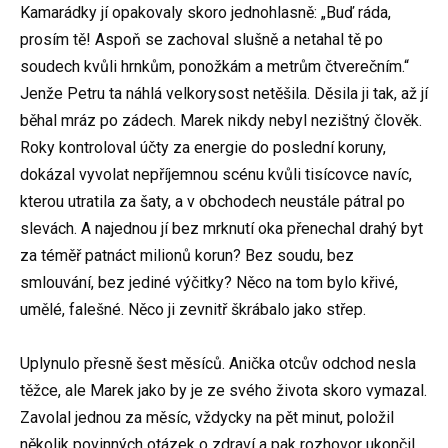
Kamarádky jí opakovaly skoro jednohlasně: „Buď ráda,
prosím tě! Aspoň se zachoval slušně a netahal tě po
soudech kvůli hrnkům, ponožkám a metrům čtverečním.“
Jenže Petru ta náhlá velkorysost netěšila. Děsila ji tak, až jí
běhal mráz po zádech. Marek nikdy nebyl nezištný člověk.
Roky kontroloval účty za energie do poslední koruny,
dokázal vyvolat nepříjemnou scénu kvůli tisícovce navíc,
kterou utratila za šaty, a v obchodech neustále pátral po
slevách. A najednou jí bez mrknutí oka přenechal drahý byt
za téměř patnáct milionů korun? Bez soudu, bez
smlouvání, bez jediné výčitky? Něco na tom bylo křivé,
umělé, falešné. Něco ji zevnitř škrábalo jako střep.
Uplynulo přesně šest měsíců. Anička otcův odchod nesla
těžce, ale Marek jako by je ze svého života skoro vymazal.
Zavolal jednou za měsíc, vždycky na pět minut, položil
několik povinných otázek o zdraví a pak rozhovor ukončil.