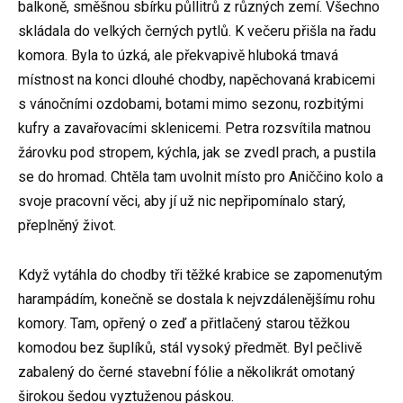
balkoně, směšnou sbírku půllitrů z různých zemí. Všechno
skládala do velkých černých pytlů. K večeru přišla na řadu
komora. Byla to úzká, ale překvapivě hluboká tmavá
místnost na konci dlouhé chodby, napěchovaná krabicemi
s vánočními ozdobami, botami mimo sezonu, rozbitými
kufry a zavařovacími sklenicemi. Petra rozsvítila matnou
žárovku pod stropem, kýchla, jak se zvedl prach, a pustila
se do hromad. Chtěla tam uvolnit místo pro Aniččino kolo a
svoje pracovní věci, aby jí už nic nepřipomínalo starý,
přeplněný život.
Když vytáhla do chodby tři těžké krabice se zapomenutým
harampádím, konečně se dostala k nejvzdálenějšímu rohu
komory. Tam, opřený o zeď a přitlačený starou těžkou
komodou bez šuplíků, stál vysoký předmět. Byl pečlivě
zabalený do černé stavební fólie a několikrát omotaný
širokou šedou vyztuženou páskou.