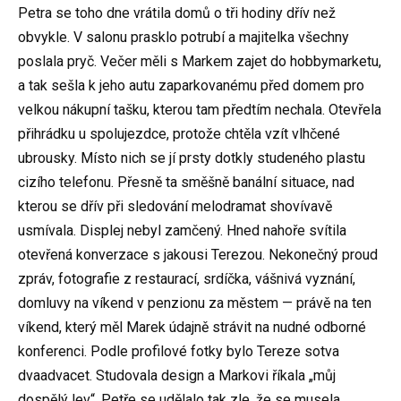
Petra se toho dne vrátila domů o tři hodiny dřív než
obvykle. V salonu prasklo potrubí a majitelka všechny
poslala pryč. Večer měli s Markem zajet do hobbymarketu,
a tak sešla k jeho autu zaparkovanému před domem pro
velkou nákupní tašku, kterou tam předtím nechala. Otevřela
přihrádku u spolujezdce, protože chtěla vzít vlhčené
ubrousky. Místo nich se jí prsty dotkly studeného plastu
cizího telefonu. Přesně ta směšně banální situace, nad
kterou se dřív při sledování melodramat shovívavě
usmívala. Displej nebyl zamčený. Hned nahoře svítila
otevřená konverzace s jakousi Terezou. Nekonečný proud
zpráv, fotografie z restaurací, srdíčka, vášnivá vyznání,
domluvy na víkend v penzionu za městem — právě na ten
víkend, který měl Marek údajně strávit na nudné odborné
konferenci. Podle profilové fotky bylo Tereze sotva
dvaadvacet. Studovala design a Markovi říkala „můj
dospělý lev“. Petře se udělalo tak zle, že se musela