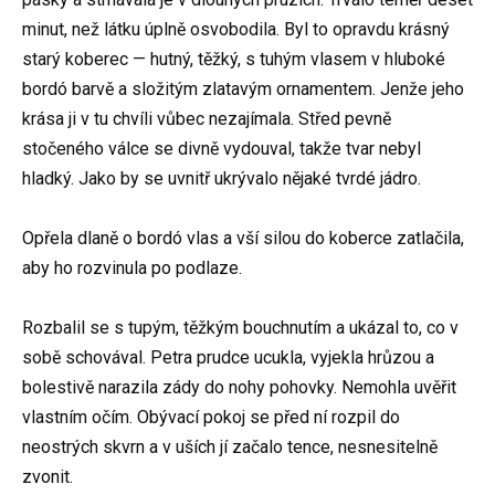
minut, než látku úplně osvobodila. Byl to opravdu krásný
starý koberec — hutný, těžký, s tuhým vlasem v hluboké
bordó barvě a složitým zlatavým ornamentem. Jenže jeho
krása ji v tu chvíli vůbec nezajímala. Střed pevně
stočeného válce se divně vydouval, takže tvar nebyl
hladký. Jako by se uvnitř ukrývalo nějaké tvrdé jádro.
Opřela dlaně o bordó vlas a vší silou do koberce zatlačila,
aby ho rozvinula po podlaze.
Rozbalil se s tupým, těžkým bouchnutím a ukázal to, co v
sobě schovával. Petra prudce ucukla, vyjekla hrůzou a
bolestivě narazila zády do nohy pohovky. Nemohla uvěřit
vlastním očím. Obývací pokoj se před ní rozpil do
neostrých skvrn a v uších jí začalo tence, nesnesitelně
zvonit.