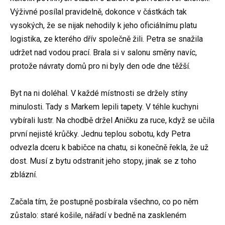
Výživné posílal pravidelně, dokonce v částkách tak
vysokých, že se nijak nehodily k jeho oficiálnímu platu
logistika, ze kterého dřív společně žili. Petra se snažila
udržet nad vodou prací. Brala si v salonu směny navíc,
protože návraty domů pro ni byly den ode dne těžší.
Byt na ni doléhal. V každé místnosti se držely stíny
minulosti. Tady s Markem lepili tapety. V téhle kuchyni
vybírali lustr. Na chodbě držel Aničku za ruce, když se učila
první nejisté krůčky. Jednu teplou sobotu, kdy Petra
odvezla dceru k babičce na chatu, si konečně řekla, že už
dost. Musí z bytu odstranit jeho stopy, jinak se z toho
zblázní.
Začala tím, že postupně posbírala všechno, co po něm
zůstalo: staré košile, nářadí v bedně na zaskleném