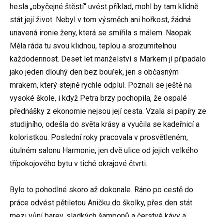
hesla „obyčejné štěstí“ uvést příklad, mohl by tam klidně
stát její život. Nebyl v tom výsměch ani hořkost, žádná
unavená ironie ženy, která se smířila s málem. Naopak.
Měla ráda tu svou klidnou, teplou a srozumitelnou
každodennost. Deset let manželství s Markem jí připadalo
jako jeden dlouhý den bez bouřek, jen s občasným
mrakem, který stejně rychle odplul. Poznali se ještě na
vysoké škole, i když Petra brzy pochopila, že ospalé
přednášky z ekonomie nejsou její cesta. Vzala si papíry ze
studijního, odešla do světa krásy a vyučila se kadeřnicí a
koloristkou. Poslední roky pracovala v prosvětleném,
útulném salonu Harmonie, jen dvě ulice od jejich velkého
třípokojového bytu v tiché okrajové čtvrti.
Bylo to pohodlné skoro až dokonale. Ráno po cestě do
práce odvést pětiletou Aničku do školky, přes den stát
mezi vůní barev, sladkých šamponů a čerstvé kávy a