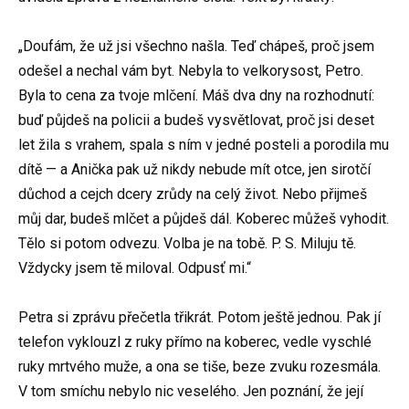
„Doufám, že už jsi všechno našla. Teď chápeš, proč jsem
odešel a nechal vám byt. Nebyla to velkorysost, Petro.
Byla to cena za tvoje mlčení. Máš dva dny na rozhodnutí:
buď půjdeš na policii a budeš vysvětlovat, proč jsi deset
let žila s vrahem, spala s ním v jedné posteli a porodila mu
dítě — a Anička pak už nikdy nebude mít otce, jen sirotčí
důchod a cejch dcery zrůdy na celý život. Nebo přijmeš
můj dar, budeš mlčet a půjdeš dál. Koberec můžeš vyhodit.
Tělo si potom odvezu. Volba je na tobě. P. S. Miluju tě.
Vždycky jsem tě miloval. Odpusť mi.“
Petra si zprávu přečetla třikrát. Potom ještě jednou. Pak jí
telefon vyklouzl z ruky přímo na koberec, vedle vyschlé
ruky mrtvého muže, a ona se tiše, beze zvuku rozesmála.
V tom smíchu nebylo nic veselého. Jen poznání, že její