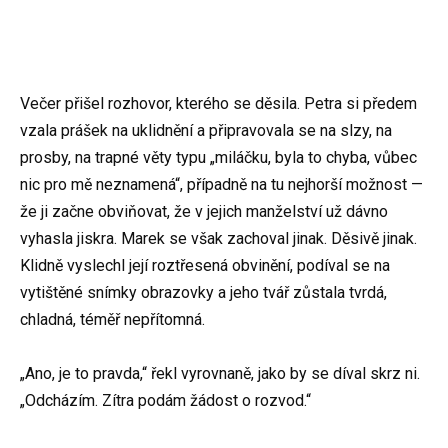
Večer přišel rozhovor, kterého se děsila. Petra si předem
vzala prášek na uklidnění a připravovala se na slzy, na
prosby, na trapné věty typu „miláčku, byla to chyba, vůbec
nic pro mě neznamená“, případně na tu nejhorší možnost —
že ji začne obviňovat, že v jejich manželství už dávno
vyhasla jiskra. Marek se však zachoval jinak. Děsivě jinak.
Klidně vyslechl její roztřesená obvinění, podíval se na
vytištěné snímky obrazovky a jeho tvář zůstala tvrdá,
chladná, téměř nepřítomná.
„Ano, je to pravda,“ řekl vyrovnaně, jako by se díval skrz ni.
„Odcházím. Zítra podám žádost o rozvod.“