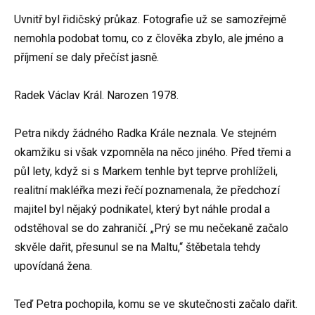
Uvnitř byl řidičský průkaz. Fotografie už se samozřejmě
nemohla podobat tomu, co z člověka zbylo, ale jméno a
příjmení se daly přečíst jasně.
Radek Václav Král. Narozen 1978.
Petra nikdy žádného Radka Krále neznala. Ve stejném
okamžiku si však vzpomněla na něco jiného. Před třemi a
půl lety, když si s Markem tenhle byt teprve prohlíželi,
realitní makléřka mezi řečí poznamenala, že předchozí
majitel byl nějaký podnikatel, který byt náhle prodal a
odstěhoval se do zahraničí. „Prý se mu nečekaně začalo
skvěle dařit, přesunul se na Maltu,“ štěbetala tehdy
upovídaná žena.
Teď Petra pochopila, komu se ve skutečnosti začalo dařit.