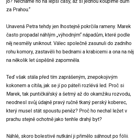
jo? Necháme ho na lepší časy, až si jednou koupíme dům
za Prahou.“
Unavená Petra tehdy jen lhostejně pokrčila rameny. Marek
často propadal náhlým „výhodným“ nápadům, které podle
něj nesměly uniknout. Válec společně zasunuli do zadního
rohu komory, zastavěli ho bednami a krabicemi a ona na něj
na několik let úspěšně zapomněla.
Teď však stála před tím zaprášeným, znepokojivým
kokonem a cítila, jak se jí po páteři rozlévá led. Proč si
Marek, tak puntičkářský a šetrný až do okamžiku rozvodu,
neodnesl svůj údajně pravý ručně tkaný perský koberec,
který musel stát spoustu peněz? Proč ho nechal ležet v
prachu stejně ochotně jako tenhle drahý byt?
Náhlé, skoro bolestivé nutkání ji přimělo sáhnout po fólii.