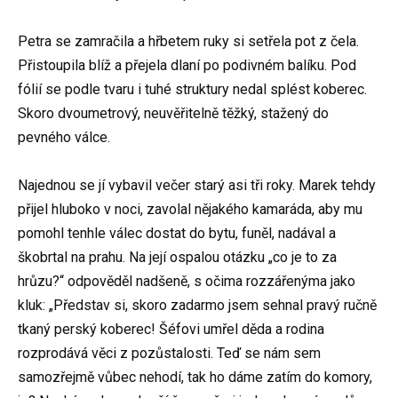
Petra se zamračila a hřbetem ruky si setřela pot z čela.
Přistoupila blíž a přejela dlaní po podivném balíku. Pod
fólií se podle tvaru i tuhé struktury nedal splést koberec.
Skoro dvoumetrový, neuvěřitelně těžký, stažený do
pevného válce.
Najednou se jí vybavil večer starý asi tři roky. Marek tehdy
přijel hluboko v noci, zavolal nějakého kamaráda, aby mu
pomohl tenhle válec dostat do bytu, funěl, nadával a
škobrtal na prahu. Na její ospalou otázku „co je to za
hrůzu?“ odpověděl nadšeně, s očima rozzářenýma jako
kluk: „Představ si, skoro zadarmo jsem sehnal pravý ručně
tkaný perský koberec! Šéfovi umřel děda a rodina
rozprodává věci z pozůstalosti. Teď se nám sem
samozřejmě vůbec nehodí, tak ho dáme zatím do komory,