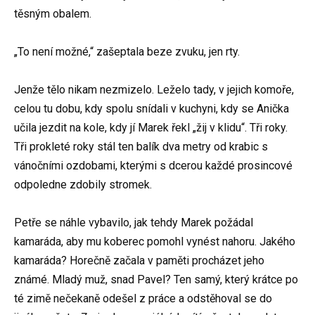
těsným obalem.
„To není možné,“ zašeptala beze zvuku, jen rty.
Jenže tělo nikam nezmizelo. Leželo tady, v jejich komoře,
celou tu dobu, kdy spolu snídali v kuchyni, kdy se Anička
učila jezdit na kole, kdy jí Marek řekl „žij v klidu“. Tři roky.
Tři prokleté roky stál ten balík dva metry od krabic s
vánočními ozdobami, kterými s dcerou každé prosincové
odpoledne zdobily stromek.
Petře se náhle vybavilo, jak tehdy Marek požádal
kamaráda, aby mu koberec pomohl vynést nahoru. Jakého
kamaráda? Horečně začala v paměti procházet jeho
známé. Mladý muž, snad Pavel? Ten samý, který krátce po
té zimě nečekaně odešel z práce a odstěhoval se do