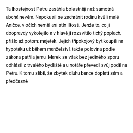
Ta lhostejnost Petru zasáhla bolestněji než samotná
ubohá nevěra. Nepokusil se zachránit rodinu kvůli malé
Aničce, v očích neměl ani stín lítosti. Jenže to, co ji
doopravdy vykolejilo a v hlavě jí rozsvítilo tichý poplach,
přišlo až potom: majetek. Jejich třípokojový byt koupili na
hypotéku už během manželství, takže polovina podle
zákona patřila jemu. Marek se však bez jediného sporu
odhlásil z trvalého bydliště a u notáře převedl svůj podíl na
Petru. K tomu slíbil, že zbytek dluhu bance doplatí sám a
předčasně.