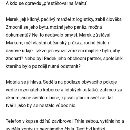
A kdo se opravdu „přestěhoval na Maltu“.
Marek, její klidný, pečlivý manžel z logistiky, zabil člověka.
Zmocnil se jeho bytu, možná jeho peněz, možná
dokumentů? Ne, to nedávalo smysl. Marek zůstával
Markem, měl vlastní občanský průkaz, rodné číslo i
daňové údaje. Takže jen využil zmizení majitele bytu, aby
zbohatl? Nebo byl Radek jeho obchodní partner, společník,
kterého bylo později nutné odstranit?
Motala se jí hlava. Seděla na podlaze obývacího pokoje
vedle rozvinutého koberce a lidských ostatků, zatímco za
oknem jasně svítilo slunce, zpívali ptáci a svět se dál
tvářil, jako by se nestalo vůbec nic.
Telefon v kapse džínů zavibroval. Trhla sebou, vytáhla ho a
uviděla zprávu z neznámého čísla. Text byl krátký: