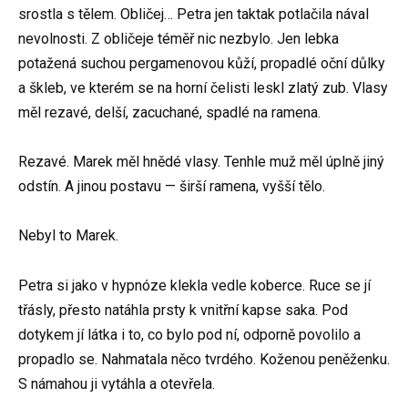
srostla s tělem. Obličej… Petra jen taktak potlačila nával
nevolnosti. Z obličeje téměř nic nezbylo. Jen lebka
potažená suchou pergamenovou kůží, propadlé oční důlky
a škleb, ve kterém se na horní čelisti leskl zlatý zub. Vlasy
měl rezavé, delší, zacuchané, spadlé na ramena.
Rezavé. Marek měl hnědé vlasy. Tenhle muž měl úplně jiný
odstín. A jinou postavu — širší ramena, vyšší tělo.
Nebyl to Marek.
Petra si jako v hypnóze klekla vedle koberce. Ruce se jí
třásly, přesto natáhla prsty k vnitřní kapse saka. Pod
dotykem jí látka i to, co bylo pod ní, odporně povolilo a
propadlo se. Nahmatala něco tvrdého. Koženou peněženku.
S námahou ji vytáhla a otevřela.