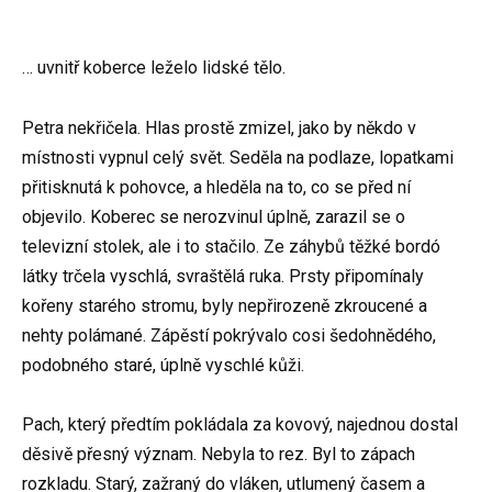
… uvnitř koberce leželo lidské tělo.
Petra nekřičela. Hlas prostě zmizel, jako by někdo v
místnosti vypnul celý svět. Seděla na podlaze, lopatkami
přitisknutá k pohovce, a hleděla na to, co se před ní
objevilo. Koberec se nerozvinul úplně, zarazil se o
televizní stolek, ale i to stačilo. Ze záhybů těžké bordó
látky trčela vyschlá, svraštělá ruka. Prsty připomínaly
kořeny starého stromu, byly nepřirozeně zkroucené a
nehty polámané. Zápěstí pokrývalo cosi šedohnědého,
podobného staré, úplně vyschlé kůži.
Pach, který předtím pokládala za kovový, najednou dostal
děsivě přesný význam. Nebyla to rez. Byl to zápach
rozkladu. Starý, zažraný do vláken, utlumený časem a