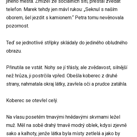
jiného města. Zmizel ze sociálních sítí, přestal zvedat
telefon. Marek tehdy jen mávl rukou: „Seknul s naším
oborem, šel jezdit s kamionem.“ Petra tomu nevěnovala
pozornost.
Teď se jednotlivé střípky skládaly do jediného obludného
obrazu.
Přinutila se vstát. Nohy se jí třásly, ale zvědavost, silnější
než hrůza, ji postrčila vpřed. Obešla koberec z druhé
strany, nahmatala okraj látky, zavřela oči a prudce zatáhla.
Koberec se otevřel celý.
Na vlasu posetém tmavými hnědavými skvrnami ležel
muž. Měl na sobě drahý tmavě modrý oblek, kdysi zjevně
sako a kalhoty, jenže látka byla místy zetlelá a jako by