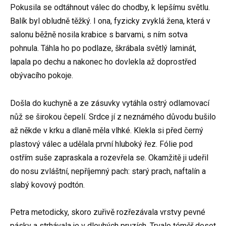
Pokusila se odtáhnout válec do chodby, k lepšímu světlu.
Balík byl obludně těžký. I ona, fyzicky zvyklá žena, která v
salonu běžně nosila krabice s barvami, s ním sotva
pohnula. Táhla ho po podlaze, škrábala světlý laminát,
lapala po dechu a nakonec ho dovlekla až doprostřed
obývacího pokoje.
Došla do kuchyně a ze zásuvky vytáhla ostrý odlamovací
nůž se širokou čepelí. Srdce jí z neznámého důvodu bušilo
až někde v krku a dlaně měla vlhké. Klekla si před černý
plastový válec a udělala první hluboký řez. Fólie pod
ostřím suše zapraskala a rozevřela se. Okamžitě ji udeřil
do nosu zvláštní, nepříjemný pach: starý prach, naftalín a
slabý kovový podtón.
Petra metodicky, skoro zuřivě rozřezávala vrstvy pevné
pásky a strhávala je v dlouhých pruzích. Trvalo téměř deset