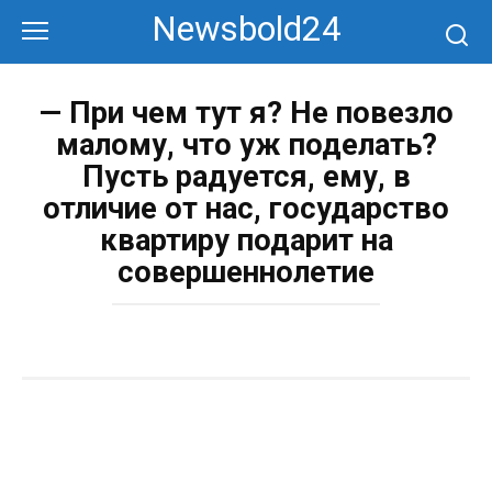
Перейти
Newsbold24
к
контенту
— При чем тут я? Не повезло
малому, что уж поделать?
Пусть радуется, ему, в
отличие от нас, государство
квартиру подарит на
совершеннолетие