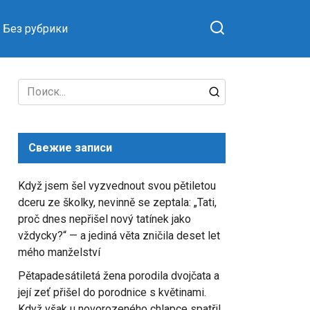
Без рубрики
Search
for:
Свежие записи
Když jsem šel vyzvednout svou pětiletou
dceru ze školky, nevinně se zeptala: „Tati,
proč dnes nepřišel nový tatínek jako
vždycky?“ — a jediná věta zničila deset let
mého manželství
Pětapadesátiletá žena porodila dvojčata a
její zeť přišel do porodnice s květinami.
Když však u novorozeného chlapce spatřil