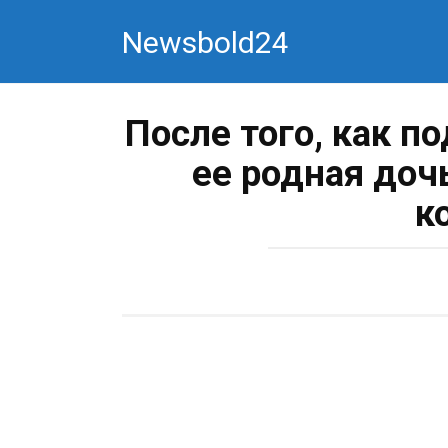
Перейти
Newsbold24
к
контенту
После того, как п
ее родная доч
к