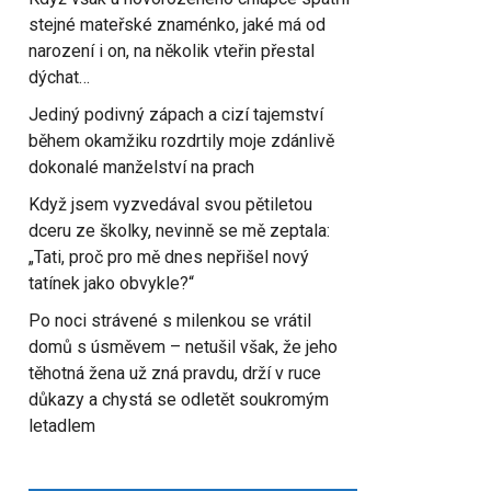
stejné mateřské znaménko, jaké má od
narození i on, na několik vteřin přestal
dýchat…
Jediný podivný zápach a cizí tajemství
během okamžiku rozdrtily moje zdánlivě
dokonalé manželství na prach
Když jsem vyzvedával svou pětiletou
dceru ze školky, nevinně se mě zeptala:
„Tati, proč pro mě dnes nepřišel nový
tatínek jako obvykle?“
Po noci strávené s milenkou se vrátil
domů s úsměvem – netušil však, že jeho
těhotná žena už zná pravdu, drží v ruce
důkazy a chystá se odletět soukromým
letadlem