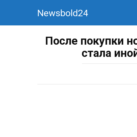
Перейти
Newsbold24
к
контенту
После покупки н
стала ино