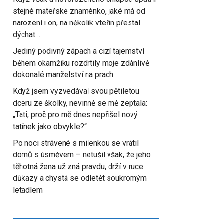
stejné mateřské znaménko, jaké má od
narození i on, na několik vteřin přestal
dýchat…
Jediný podivný zápach a cizí tajemství
během okamžiku rozdrtily moje zdánlivě
dokonalé manželství na prach
Když jsem vyzvedával svou pětiletou
dceru ze školky, nevinně se mě zeptala:
„Tati, proč pro mě dnes nepřišel nový
tatínek jako obvykle?“
Po noci strávené s milenkou se vrátil
domů s úsměvem – netušil však, že jeho
těhotná žena už zná pravdu, drží v ruce
důkazy a chystá se odletět soukromým
letadlem