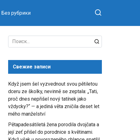
Без рубрики
Search
for:
Свежие записи
Když jsem šel vyzvednout svou pětiletou
dceru ze školky, nevinně se zeptala: „Tati,
proč dnes nepřišel nový tatínek jako
vždycky?“ — a jediná věta zničila deset let
mého manželství
Pětapadesátiletá žena porodila dvojčata a
její zeť přišel do porodnice s květinami.
Když však u novorozeného chlapce spatřil