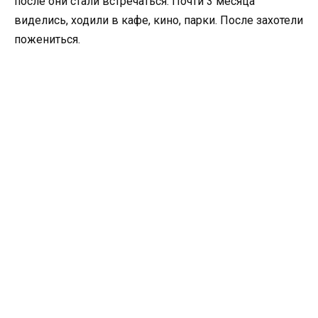
после они стали встречаться. Почти 3 месяца
виделись, ходили в кафе, кино, парки. После захотели
пожениться.