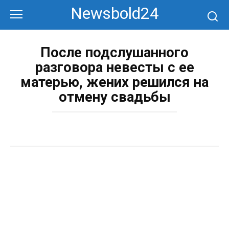
Перейти
Newsbold24
к
контенту
После подслушанного
разговора невесты с ее
матерью, жених решился на
отмену свадьбы