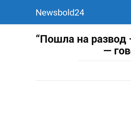
Перейти
Newsbold24
к
контенту
“Пошла на развод 
— го