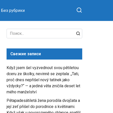
Без рубрики
Search
for:
Свежие записи
Když jsem šel vyzvednout svou pětiletou
dceru ze školky, nevinně se zeptala: „Tati,
proč dnes nepřišel nový tatínek jako
vždycky?“ — a jediná věta zničila deset let
mého manželství
Pětapadesátiletá žena porodila dvojčata a
její zeť přišel do porodnice s květinami.
Když však u novorozeného chlapce spatřil