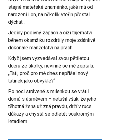
stejné mateřské znaménko, jaké má od
narození i on, na několik vteřin přestal
dýchat…
Jediný podivný zápach a cizí tajemství
během okamžiku rozdrtily moje zdánlivě
dokonalé manželství na prach
Když jsem vyzvedával svou pětiletou
dceru ze školky, nevinně se mě zeptala:
„Tati, proč pro mě dnes nepřišel nový
tatínek jako obvykle?“
Po noci strávené s milenkou se vrátil
domů s úsměvem – netušil však, že jeho
těhotná žena už zná pravdu, drží v ruce
důkazy a chystá se odletět soukromým
letadlem