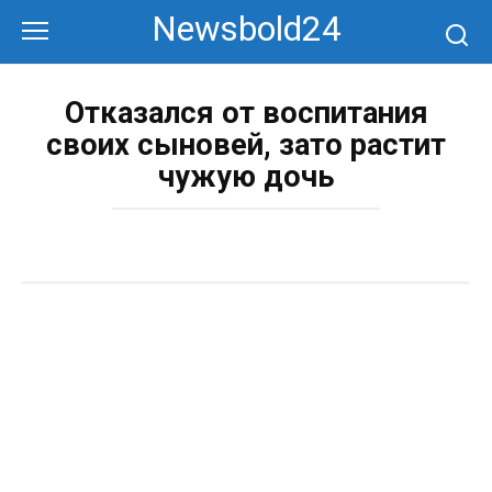
Перейти
Newsbold24
к
контенту
Отказался от воспитания
своих сыновей, зато растит
чужую дочь