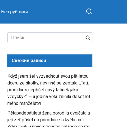
Без рубрики
Search
for:
Свежие записи
Když jsem šel vyzvednout svou pětiletou
dceru ze školky, nevinně se zeptala: „Tati,
proč dnes nepřišel nový tatínek jako
vždycky?“ — a jediná věta zničila deset let
mého manželství
Pětapadesátiletá žena porodila dvojčata a
její zeť přišel do porodnice s květinami.
Když však u novorozeného chlapce spatřil