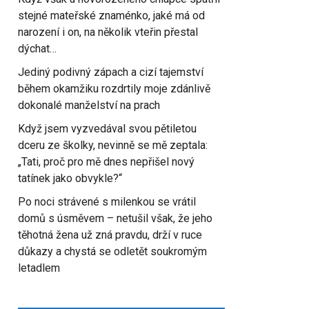
stejné mateřské znaménko, jaké má od
narození i on, na několik vteřin přestal
dýchat…
Jediný podivný zápach a cizí tajemství
během okamžiku rozdrtily moje zdánlivě
dokonalé manželství na prach
Když jsem vyzvedával svou pětiletou
dceru ze školky, nevinně se mě zeptala:
„Tati, proč pro mě dnes nepřišel nový
tatínek jako obvykle?“
Po noci strávené s milenkou se vrátil
domů s úsměvem – netušil však, že jeho
těhotná žena už zná pravdu, drží v ruce
důkazy a chystá se odletět soukromým
letadlem