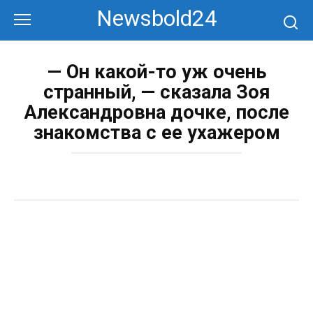
Перейти
Newsbold24
к
контенту
— Он какой-то уж очень
странный, — сказала Зоя
Александровна дочке, после
знакомства с ее ухажером