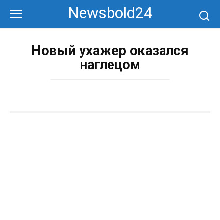
Перейти
Newsbold24
к
контенту
Новый ухажер оказался
наглецом