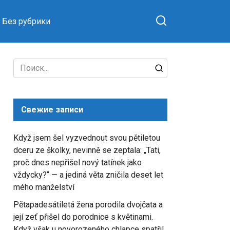
Без рубрики
Search
for:
Свежие записи
Když jsem šel vyzvednout svou pětiletou
dceru ze školky, nevinně se zeptala: „Tati,
proč dnes nepřišel nový tatínek jako
vždycky?“ — a jediná věta zničila deset let
mého manželství
Pětapadesátiletá žena porodila dvojčata a
její zeť přišel do porodnice s květinami.
Když však u novorozeného chlapce spatřil