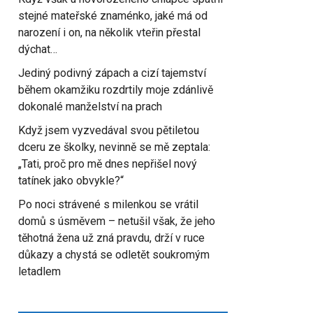
stejné mateřské znaménko, jaké má od
narození i on, na několik vteřin přestal
dýchat…
Jediný podivný zápach a cizí tajemství
během okamžiku rozdrtily moje zdánlivě
dokonalé manželství na prach
Když jsem vyzvedával svou pětiletou
dceru ze školky, nevinně se mě zeptala:
„Tati, proč pro mě dnes nepřišel nový
tatínek jako obvykle?“
Po noci strávené s milenkou se vrátil
domů s úsměvem – netušil však, že jeho
těhotná žena už zná pravdu, drží v ruce
důkazy a chystá se odletět soukromým
letadlem