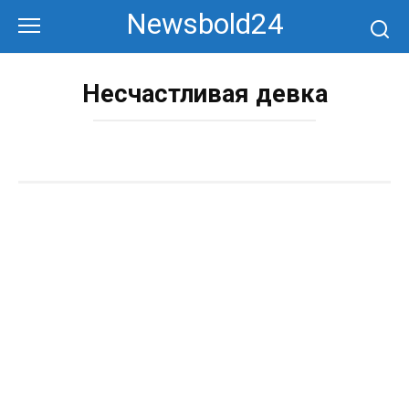
Перейти
Newsbold24
к
контенту
Несчастливая девка