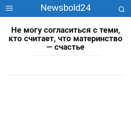
Перейти
Newsbold24
к
контенту
Не могу согласиться с теми,
кто считает, что материнство
— счастье