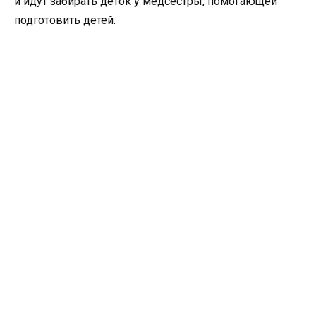
и идут забирать деток у медсестры, помогающей
подготовить детей.