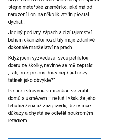
stejné mateřské znaménko, jaké má od
narození i on, na několik vteřin přestal
dýchat…
Jediný podivný zápach a cizí tajemství
během okamžiku rozdrtily moje zdánlivě
dokonalé manželství na prach
Když jsem vyzvedával svou pětiletou
dceru ze školky, nevinně se mě zeptala:
„Tati, proč pro mě dnes nepřišel nový
tatínek jako obvykle?“
Po noci strávené s milenkou se vrátil
domů s úsměvem – netušil však, že jeho
těhotná žena už zná pravdu, drží v ruce
důkazy a chystá se odletět soukromým
letadlem