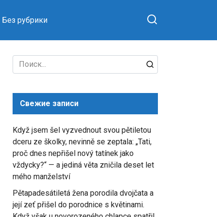
Без рубрики
Search
for:
Свежие записи
Když jsem šel vyzvednout svou pětiletou
dceru ze školky, nevinně se zeptala: „Tati,
proč dnes nepřišel nový tatínek jako
vždycky?“ — a jediná věta zničila deset let
mého manželství
Pětapadesátiletá žena porodila dvojčata a
její zeť přišel do porodnice s květinami.
Když však u novorozeného chlapce spatřil