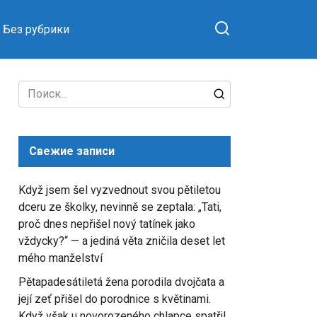
Без рубрики
Search
for:
Свежие записи
Když jsem šel vyzvednout svou pětiletou
dceru ze školky, nevinně se zeptala: „Tati,
proč dnes nepřišel nový tatínek jako
vždycky?“ — a jediná věta zničila deset let
mého manželství
Pětapadesátiletá žena porodila dvojčata a
její zeť přišel do porodnice s květinami.
Když však u novorozeného chlapce spatřil