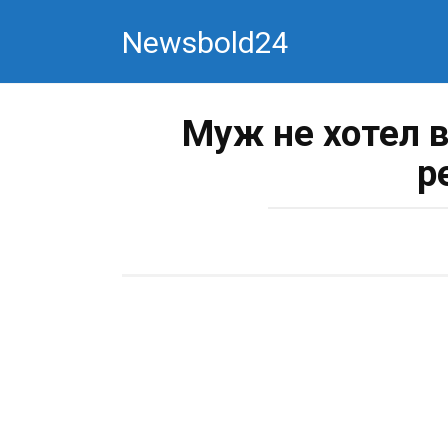
Перейти
Newsbold24
к
контенту
Муж не хотел 
р