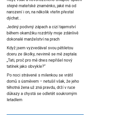
stejné mateřské znaménko, jaké má od
narození i on, na několik vteřin přestal
dýchat…
Jediný podivný zápach a cizí tajemství
během okamžiku rozdrtily moje zdánlivě
dokonalé manželství na prach
Když jsem vyzvedával svou pětiletou
dceru ze školky, nevinně se mě zeptala:
„Tati, proč pro mě dnes nepřišel nový
tatínek jako obvykle?“
Po noci strávené s milenkou se vrátil
domů s úsměvem – netušil však, že jeho
těhotná žena už zná pravdu, drží v ruce
důkazy a chystá se odletět soukromým
letadlem