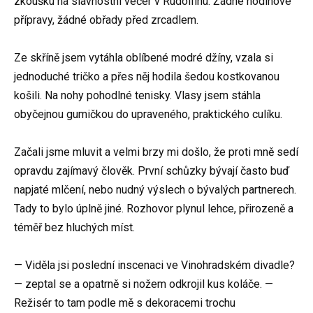
zkoušku na slavnostní večer v Rudolfinu. Žádné hodinové
přípravy, žádné obřady před zrcadlem.
Ze skříně jsem vytáhla oblíbené modré džíny, vzala si
jednoduché tričko a přes něj hodila šedou kostkovanou
košili. Na nohy pohodlné tenisky. Vlasy jsem stáhla
obyčejnou gumičkou do upraveného, praktického culíku.
Začali jsme mluvit a velmi brzy mi došlo, že proti mně sedí
opravdu zajímavý člověk. První schůzky bývají často buď
napjaté mlčení, nebo nudný výslech o bývalých partnerech.
Tady to bylo úplně jiné. Rozhovor plynul lehce, přirozeně a
téměř bez hluchých míst.
— Viděla jsi poslední inscenaci ve Vinohradském divadle?
— zeptal se a opatrně si nožem odkrojil kus koláče. —
Režisér to tam podle mě s dekoracemi trochu