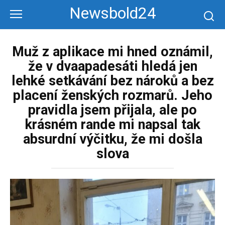
Перейти
Newsbold24
к
контенту
Muž z aplikace mi hned oznámil,
že v dvaapadesáti hledá jen
lehké setkávání bez nároků a bez
placení ženských rozmarů. Jeho
pravidla jsem přijala, ale po
krásném rande mi napsal tak
absurdní výčitku, že mi došla
slova