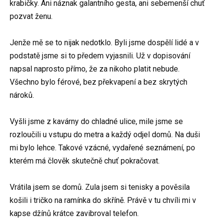
krabičky. Ani náznak galantního gesta, ani sebemenší chuť
pozvat ženu.
Jenže mě se to nijak nedotklo. Byli jsme dospělí lidé a v
podstatě jsme si to předem vyjasnili. Už v dopisování
napsal naprosto přímo, že za nikoho platit nebude.
Všechno bylo férové, bez překvapení a bez skrytých
nároků.
Vyšli jsme z kavárny do chladné ulice, mile jsme se
rozloučili u vstupu do metra a každý odjel domů. Na duši
mi bylo lehce. Takové vzácné, vydařené seznámení, po
kterém má člověk skutečně chuť pokračovat.
Vrátila jsem se domů. Zula jsem si tenisky a pověsila
košili i tričko na ramínka do skříně. Právě v tu chvíli mi v
kapse džínů krátce zavibroval telefon.