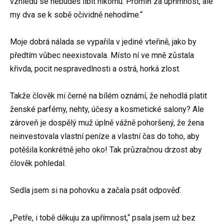
vzhledu se nebudeš líbit nikomu. Promiň za upřímnost, ale
my dva se k sobě očividně nehodíme.“
Moje dobrá nálada se vypařila v jediné vteřině, jako by
předtím vůbec neexistovala. Místo ní ve mně zůstala
křivda, pocit nespravedlnosti a ostrá, horká zlost.
Takže člověk mi černé na bílém oznámí, že nehodlá platit
ženské parfémy, nehty, účesy a kosmetické salony? Ale
zároveň je dospělý muž úplně vážně pohoršený, že žena
neinvestovala vlastní peníze a vlastní čas do toho, aby
potěšila konkrétně jeho oko! Tak průzračnou drzost aby
člověk pohledal.
Sedla jsem si na pohovku a začala psát odpověď.
„Petře, i tobě děkuju za upřímnost,“ psala jsem už bez