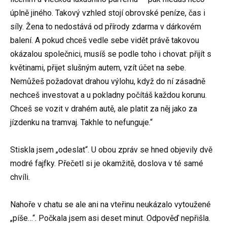
úplně jiného. Takový vzhled stojí obrovské peníze, čas i
síly. Žena to nedostává od přírody zdarma v dárkovém
balení. A pokud chceš vedle sebe vidět právě takovou
okázalou společnici, musíš se podle toho i chovat: přijít s
květinami, přijet slušným autem, vzít účet na sebe.
Nemůžeš požadovat drahou výlohu, když do ní zásadně
nechceš investovat a u pokladny počítáš každou korunu.
Chceš se vozit v drahém autě, ale platit za něj jako za
jízdenku na tramvaj. Takhle to nefunguje.“
Stiskla jsem „odeslat“. U obou zpráv se hned objevily dvě
modré fajfky. Přečetl si je okamžitě, doslova v té samé
chvíli.
Nahoře v chatu se ale ani na vteřinu neukázalo vytoužené
„píše…“. Počkala jsem asi deset minut. Odpověď nepřišla.