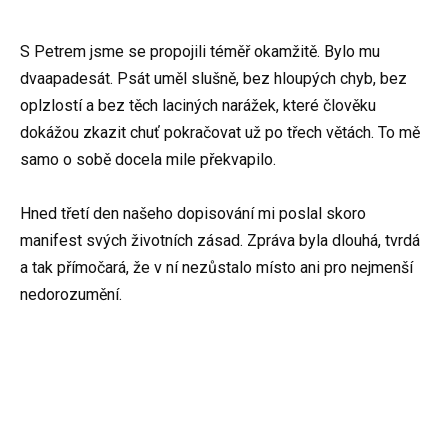
S Petrem jsme se propojili téměř okamžitě. Bylo mu
dvaapadesát. Psát uměl slušně, bez hloupých chyb, bez
oplzlostí a bez těch laciných narážek, které člověku
dokážou zkazit chuť pokračovat už po třech větách. To mě
samo o sobě docela mile překvapilo.
Hned třetí den našeho dopisování mi poslal skoro
manifest svých životních zásad. Zpráva byla dlouhá, tvrdá
a tak přímočará, že v ní nezůstalo místo ani pro nejmenší
nedorozumění.