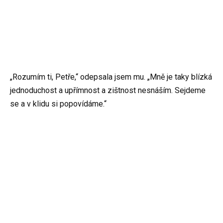
„Rozumím ti, Petře,“ odepsala jsem mu. „Mně je taky blízká
jednoduchost a upřímnost a zištnost nesnáším. Sejdeme
se a v klidu si popovídáme.“