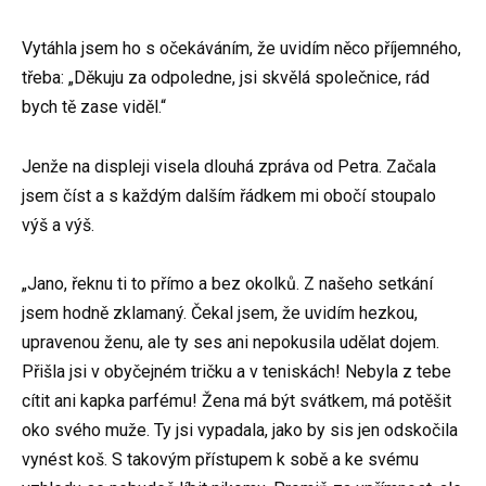
Vytáhla jsem ho s očekáváním, že uvidím něco příjemného,
třeba: „Děkuju za odpoledne, jsi skvělá společnice, rád
bych tě zase viděl.“
Jenže na displeji visela dlouhá zpráva od Petra. Začala
jsem číst a s každým dalším řádkem mi obočí stoupalo
výš a výš.
„Jano, řeknu ti to přímo a bez okolků. Z našeho setkání
jsem hodně zklamaný. Čekal jsem, že uvidím hezkou,
upravenou ženu, ale ty ses ani nepokusila udělat dojem.
Přišla jsi v obyčejném tričku a v teniskách! Nebyla z tebe
cítit ani kapka parfému! Žena má být svátkem, má potěšit
oko svého muže. Ty jsi vypadala, jako by sis jen odskočila
vynést koš. S takovým přístupem k sobě a ke svému