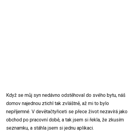
Když se můj syn nedávno odstěhoval do svého bytu, náš
domov najednou ztichl tak zvláštně, až mi to bylo
nepříjemné. V devětačtyřiceti se přece život nezavírá jako
obchod po pracovní době, a tak jsem si řekla, že zkusím
seznamku, a stáhla jsem si jednu aplikaci.