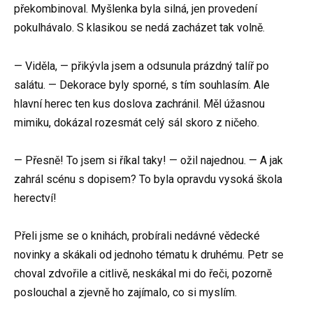
překombinoval. Myšlenka byla silná, jen provedení
pokulhávalo. S klasikou se nedá zacházet tak volně.
— Viděla, — přikývla jsem a odsunula prázdný talíř po
salátu. — Dekorace byly sporné, s tím souhlasím. Ale
hlavní herec ten kus doslova zachránil. Měl úžasnou
mimiku, dokázal rozesmát celý sál skoro z ničeho.
— Přesně! To jsem si říkal taky! — ožil najednou. — A jak
zahrál scénu s dopisem? To byla opravdu vysoká škola
herectví!
Přeli jsme se o knihách, probírali nedávné vědecké
novinky a skákali od jednoho tématu k druhému. Petr se
choval zdvořile a citlivě, neskákal mi do řeči, pozorně
poslouchal a zjevně ho zajímalo, co si myslím.