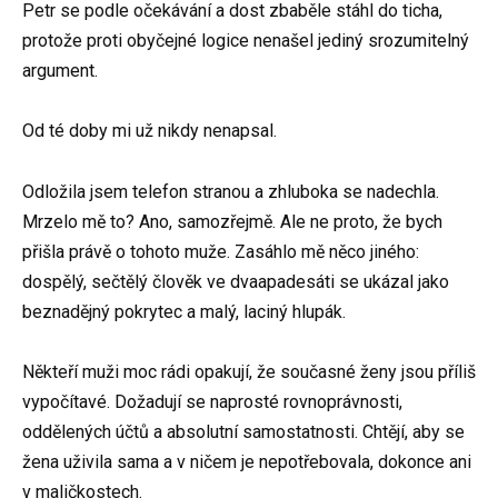
Petr se podle očekávání a dost zbaběle stáhl do ticha,
protože proti obyčejné logice nenašel jediný srozumitelný
argument.
Od té doby mi už nikdy nenapsal.
Odložila jsem telefon stranou a zhluboka se nadechla.
Mrzelo mě to? Ano, samozřejmě. Ale ne proto, že bych
přišla právě o tohoto muže. Zasáhlo mě něco jiného:
dospělý, sečtělý člověk ve dvaapadesáti se ukázal jako
beznadějný pokrytec a malý, laciný hlupák.
Někteří muži moc rádi opakují, že současné ženy jsou příliš
vypočítavé. Dožadují se naprosté rovnoprávnosti,
oddělených účtů a absolutní samostatnosti. Chtějí, aby se
žena uživila sama a v ničem je nepotřebovala, dokonce ani
v maličkostech.