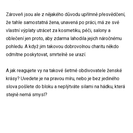
Zároveň jsou ale z nějakého důvodu upřímně přesvědčení,
že tahle samostatná žena, unavená po práci, má ze své
vlastní výplaty utrácet za kosmetiku, péči, salony a
oblečení jen proto, aby zdarma lahodila jejich náročnému
pohledu. A když jim takovou dobrovolnou charitu někdo
odmítne poskytovat, smrtelně se urazí.
A jak reagujete vy na takové šetrné obdivovatele ženské
krásy? Uvedete je na pravou míru, nebo je bez jediného
slova pošlete do bloku a neplýtváte silami na hádku, která
stejně nemá smysl?