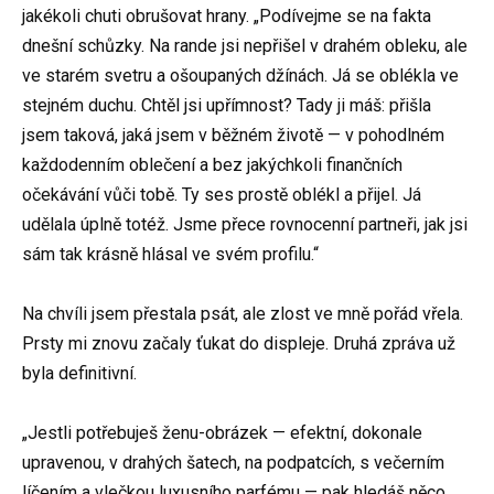
jakékoli chuti obrušovat hrany. „Podívejme se na fakta
dnešní schůzky. Na rande jsi nepřišel v drahém obleku, ale
ve starém svetru a ošoupaných džínách. Já se oblékla ve
stejném duchu. Chtěl jsi upřímnost? Tady ji máš: přišla
jsem taková, jaká jsem v běžném životě — v pohodlném
každodenním oblečení a bez jakýchkoli finančních
očekávání vůči tobě. Ty ses prostě oblékl a přijel. Já
udělala úplně totéž. Jsme přece rovnocenní partneři, jak jsi
sám tak krásně hlásal ve svém profilu.“
Na chvíli jsem přestala psát, ale zlost ve mně pořád vřela.
Prsty mi znovu začaly ťukat do displeje. Druhá zpráva už
byla definitivní.
„Jestli potřebuješ ženu-obrázek — efektní, dokonale
upravenou, v drahých šatech, na podpatcích, s večerním
líčením a vlečkou luxusního parfému — pak hledáš něco