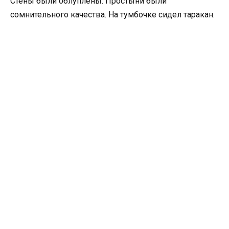
Стены были облуплены. Простыни были
сомнительного качества. На тумбочке сидел таракан.