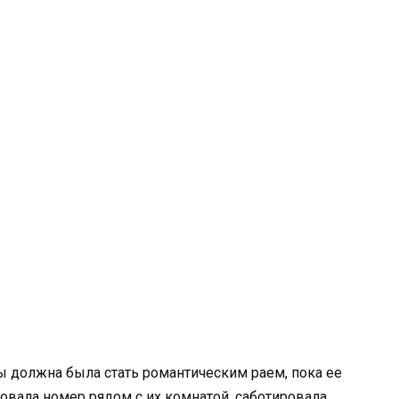
 должна была стать романтическим раем, пока ее
ровала номер рядом с их комнатой, саботировала