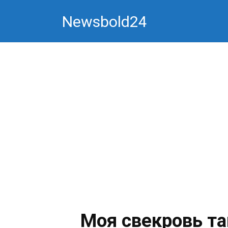
Перейти
Newsbold24
к
контенту
Моя свекровь та