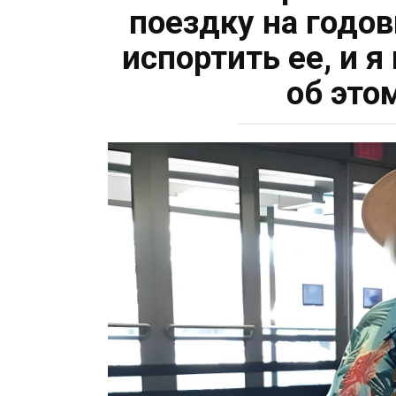
поездку на годо
испортить ее, и я
об это