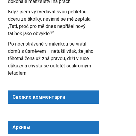
dokonalé manželství na prach
Když jsem vyzvedával svou pětiletou
dceru ze školky, nevinně se mě zeptala:
„Tati, proč pro mě dnes nepřišel nový
tatínek jako obvykle?“
Po noci strávené s milenkou se vrátil
domů s úsměvem – netušil však, že jeho
těhotná žena už zná pravdu, drží v ruce
důkazy a chystá se odletět soukromým
letadlem
Свежие комментарии
Архивы