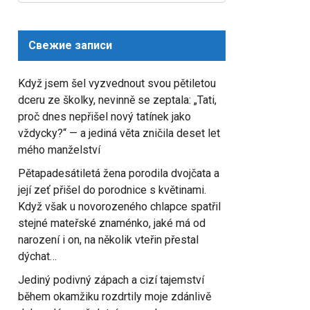
for:
Свежие записи
Když jsem šel vyzvednout svou pětiletou
dceru ze školky, nevinně se zeptala: „Tati,
proč dnes nepřišel nový tatínek jako
vždycky?“ — a jediná věta zničila deset let
mého manželství
Pětapadesátiletá žena porodila dvojčata a
její zeť přišel do porodnice s květinami.
Když však u novorozeného chlapce spatřil
stejné mateřské znaménko, jaké má od
narození i on, na několik vteřin přestal
dýchat…
Jediný podivný zápach a cizí tajemství
během okamžiku rozdrtily moje zdánlivě