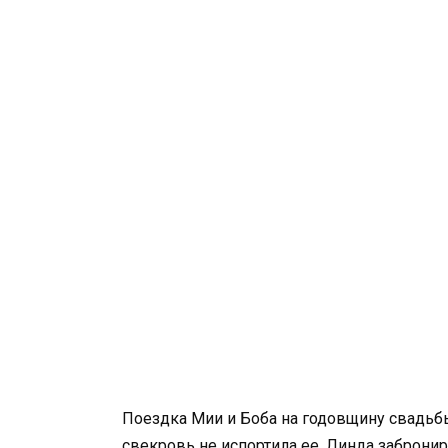
Поездка Мии и Боба на годовщину свадьбы
свекровь не испортила ее. Линда заброни