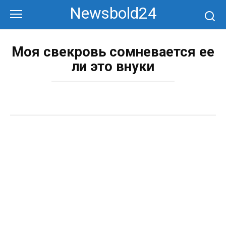
Перейти
Newsbold24
к
контенту
Моя свекровь сомневается ее
ли это внуки