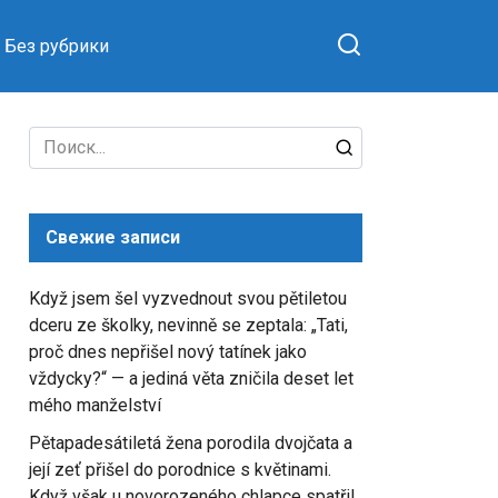
Без рубрики
Search
for:
Свежие записи
Když jsem šel vyzvednout svou pětiletou
dceru ze školky, nevinně se zeptala: „Tati,
proč dnes nepřišel nový tatínek jako
vždycky?“ — a jediná věta zničila deset let
mého manželství
Pětapadesátiletá žena porodila dvojčata a
její zeť přišel do porodnice s květinami.
Když však u novorozeného chlapce spatřil