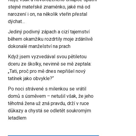
stejné mateřské znaménko, jaké má od
narození i on, na několik vteřin přestal
dýchat…
Jediný podivný zápach a cizí tajemství
během okamžiku rozdrtily moje zdánlivě
dokonalé manželství na prach
Když jsem vyzvedával svou pětiletou
dceru ze školky, nevinně se mě zeptala:
„Tati, proč pro mě dnes nepřišel nový
tatínek jako obvykle?“
Po noci strávené s milenkou se vrátil
domů s úsměvem – netušil však, že jeho
těhotná žena už zná pravdu, drží v ruce
důkazy a chystá se odletět soukromým
letadlem