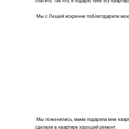
платить. Так что, я подарю тебе эту кварти
Мы с Лешей искренне поблагодарили мою
Мы поженились, мама подарила мне кварт
сделали в квартире хороший ремонт.