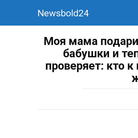
Перейти
Newsbold24
к
контенту
Моя мама подари
бабушки и те
проверяет: кто к