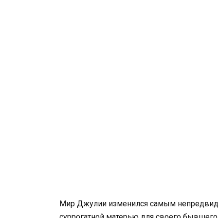
Мир Джулии изменился самым непредвиден
суррогатной матерью для своего бывшего 