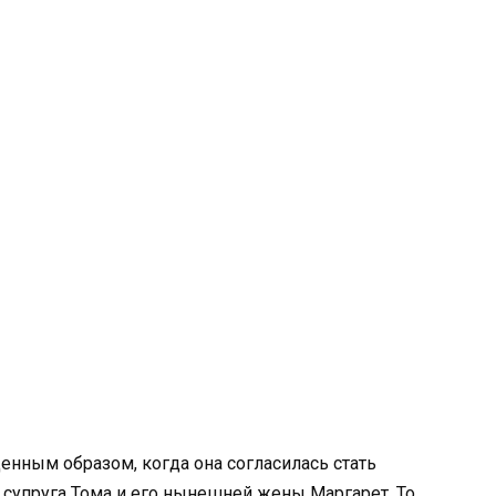
ным образом, когда она согласилась стать
супруга Тома и его нынешней жены Маргарет. То,