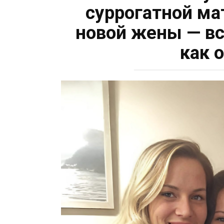
суррогатной ма
новой жены — вс
как 