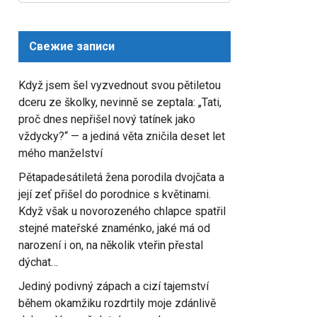
for:
Свежие записи
Když jsem šel vyzvednout svou pětiletou
dceru ze školky, nevinně se zeptala: „Tati,
proč dnes nepřišel nový tatínek jako
vždycky?“ — a jediná věta zničila deset let
mého manželství
Pětapadesátiletá žena porodila dvojčata a
její zeť přišel do porodnice s květinami.
Když však u novorozeného chlapce spatřil
stejné mateřské znaménko, jaké má od
narození i on, na několik vteřin přestal
dýchat…
Jediný podivný zápach a cizí tajemství
během okamžiku rozdrtily moje zdánlivě