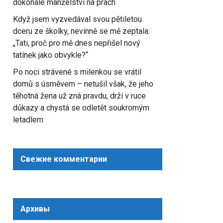
dokonalé manželství na prach
Když jsem vyzvedával svou pětiletou
dceru ze školky, nevinně se mě zeptala:
„Tati, proč pro mě dnes nepřišel nový
tatínek jako obvykle?“
Po noci strávené s milenkou se vrátil
domů s úsměvem – netušil však, že jeho
těhotná žena už zná pravdu, drží v ruce
důkazy a chystá se odletět soukromým
letadlem
Свежие комментарии
Архивы