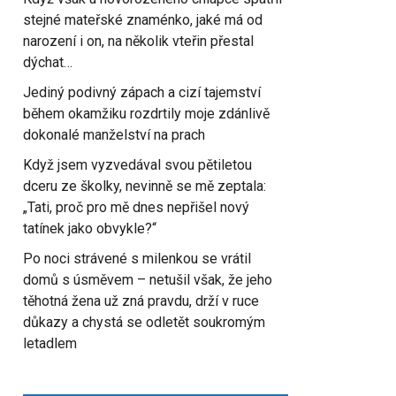
stejné mateřské znaménko, jaké má od
narození i on, na několik vteřin přestal
dýchat…
Jediný podivný zápach a cizí tajemství
během okamžiku rozdrtily moje zdánlivě
dokonalé manželství na prach
Když jsem vyzvedával svou pětiletou
dceru ze školky, nevinně se mě zeptala:
„Tati, proč pro mě dnes nepřišel nový
tatínek jako obvykle?“
Po noci strávené s milenkou se vrátil
domů s úsměvem – netušil však, že jeho
těhotná žena už zná pravdu, drží v ruce
důkazy a chystá se odletět soukromým
letadlem