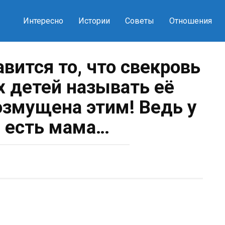
Интересно
Истории
Советы
Отношения
вится то, что свекровь
х детей называть её
озмущена этим! Ведь у
 есть мама…