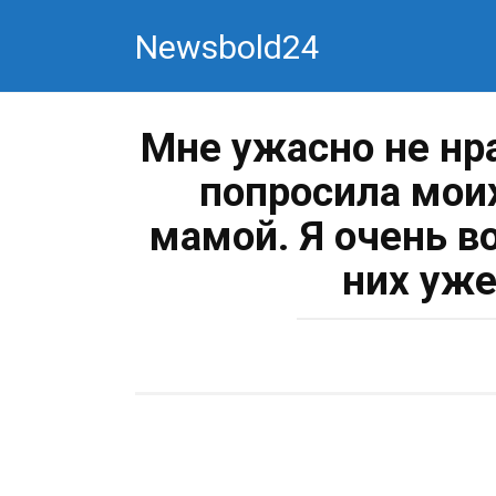
Перейти
Newsbold24
к
контенту
Мне ужасно не нра
попросила мои
мамой. Я очень в
них уже