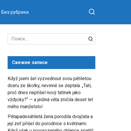
Без рубрики
Search
for:
Свежие записи
Když jsem šel vyzvednout svou pětiletou
dceru ze školky, nevinně se zeptala: „Tati,
proč dnes nepřišel nový tatínek jako
vždycky?“ — a jediná věta zničila deset let
mého manželství
Pětapadesátiletá žena porodila dvojčata a
její zeť přišel do porodnice s květinami.
Když však u novorozeného chlapce spatřil