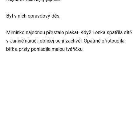
Byl v nich opravdový děs.
Miminko najednou přestalo plakat. Když Lenka spatřila dítě
v Janině náruči, obličej se jí zachvěl. Opatrně přistoupila
blíž a prsty pohladila malou tvářičku.