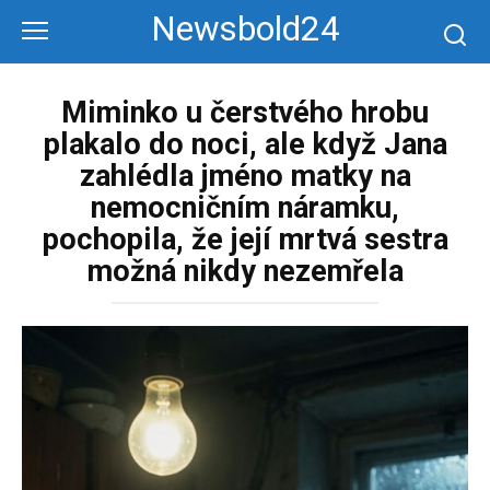
Перейти
Newsbold24
к
контенту
Miminko u čerstvého hrobu
plakalo do noci, ale když Jana
zahlédla jméno matky na
nemocničním náramku,
pochopila, že její mrtvá sestra
možná nikdy nezemřela