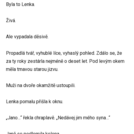
Byla to Lenka.
Živá.
Ale vypadala děsivě.
Propadlá tvář, vyhublé líce, vyhaslý pohled. Zdálo se, že
za ty roky zestárla nejméně o deset let. Pod levým okem
měla tmavou starou jizvu.
Muži na dvoře okamžitě ustoupili.
Lenka pomalu přišla k oknu.
„Jano…“ řekla chraplavě. „Nedávej jim mého syna…“
Janě se podlomila kolena.