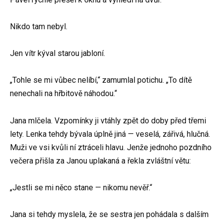
Nikdo tam nebyl.
Jen vítr kýval starou jabloní.
„Tohle se mi vůbec nelíbí,“ zamumlal potichu. „To dítě
nenechali na hřbitově náhodou.“
Jana mlčela. Vzpomínky ji vtáhly zpět do doby před třemi
lety. Lenka tehdy bývala úplně jiná — veselá, zářivá, hlučná.
Muži ve vsi kvůli ní ztráceli hlavu. Jenže jednoho pozdního
večera přišla za Janou uplakaná a řekla zvláštní větu:
„Jestli se mi něco stane — nikomu nevěř.“
Jana si tehdy myslela, že se sestra jen pohádala s dalším