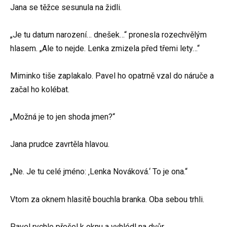
Jana se těžce sesunula na židli.
„Je tu datum narození… dnešek…“ pronesla rozechvělým
hlasem. „Ale to nejde. Lenka zmizela před třemi lety…“
Miminko tiše zaplakalo. Pavel ho opatrně vzal do náruče a
začal ho kolébat.
„Možná je to jen shoda jmen?“
Jana prudce zavrtěla hlavou.
„Ne. Je tu celé jméno: ‚Lenka Nováková.‘ To je ona.“
Vtom za oknem hlasitě bouchla branka. Oba sebou trhli.
Pavel rychle přešel k oknu a vyhlédl na dvůr.