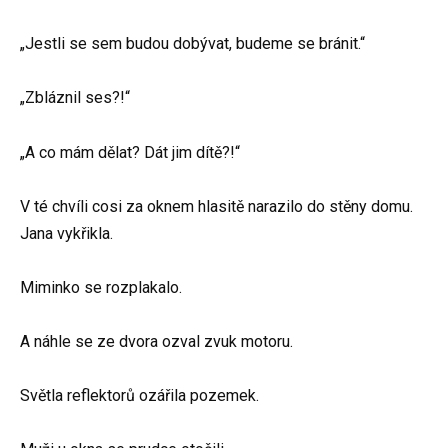
„Jestli se sem budou dobývat, budeme se bránit.“
„Zbláznil ses?!“
„A co mám dělat? Dát jim dítě?!“
V té chvíli cosi za oknem hlasitě narazilo do stěny domu.
Jana vykřikla.
Miminko se rozplakalo.
A náhle se ze dvora ozval zvuk motoru.
Světla reflektorů ozářila pozemek.