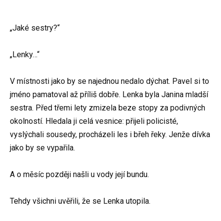
„Jaké sestry?“
„Lenky…“
V místnosti jako by se najednou nedalo dýchat. Pavel si to
jméno pamatoval až příliš dobře. Lenka byla Janina mladší
sestra. Před třemi lety zmizela beze stopy za podivných
okolností. Hledala ji celá vesnice: přijeli policisté,
vyslýchali sousedy, procházeli les i břeh řeky. Jenže dívka
jako by se vypařila.
A o měsíc později našli u vody její bundu.
Tehdy všichni uvěřili, že se Lenka utopila.