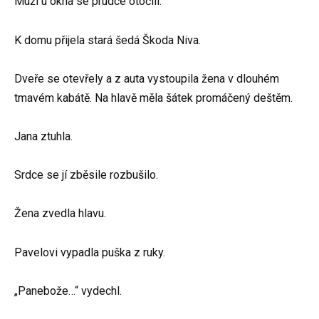
Muži u okna se prudce otočili.
K domu přijela stará šedá Škoda Niva.
Dveře se otevřely a z auta vystoupila žena v dlouhém
tmavém kabátě. Na hlavě měla šátek promáčený deštěm.
Jana ztuhla.
Srdce se jí zběsile rozbušilo.
Žena zvedla hlavu.
Pavelovi vypadla puška z ruky.
„Panebože…“ vydechl.