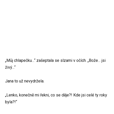
„Můj chlapečku…“ zašeptala se slzami v očích. „Bože… jsi
živý…“
Jana to už nevydržela.
„Lenko, konečně mi řekni, co se děje?! Kde jsi celé ty roky
byla?!“