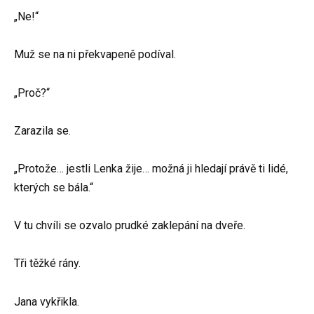
„Ne!“
Muž se na ni překvapeně podíval.
„Proč?“
Zarazila se.
„Protože… jestli Lenka žije… možná ji hledají právě ti lidé,
kterých se bála.“
V tu chvíli se ozvalo prudké zaklepání na dveře.
Tři těžké rány.
Jana vykřikla.