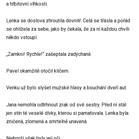
a hřbitovní vlhkosti.
Lenka se doslova zhroutila dovnitř. Celá se třásla a pořád
se ohlížela za sebe, jako by čekala, že za ní každou chvíli
někdo vstoupí.
„Zamkni! Rychle!“ zašeptala zadýchaně.
Pavel okamžitě otočil klíčem.
Venku už bylo slyšet mužské hlasy a bouchání dveří aut.
Jana nemohla odtrhnout zrak od své sestry. Před ní stál
jen stín té veselé dívky, kterou si pamatovala. Lenka byla
zničená, zlomená a smrtelně unavená.
Nejhorší však byly její oči.