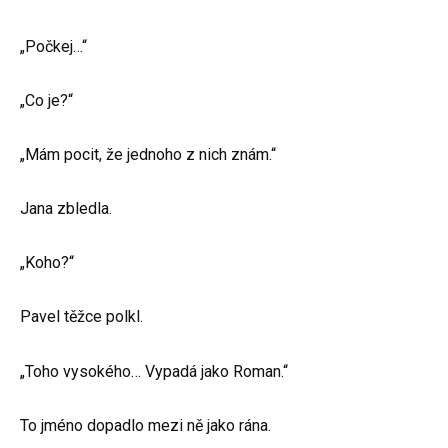
„Počkej…“
„Co je?“
„Mám pocit, že jednoho z nich znám.“
Jana zbledla.
„Koho?“
Pavel těžce polkl.
„Toho vysokého… Vypadá jako Roman.“
To jméno dopadlo mezi ně jako rána.