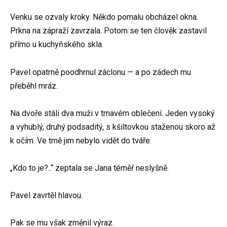
Venku se ozvaly kroky. Někdo pomalu obcházel okna.
Prkna na zápraží zavrzala. Potom se ten člověk zastavil
přímo u kuchyňského skla.
Pavel opatrně poodhrnul záclonu — a po zádech mu
přeběhl mráz.
Na dvoře stáli dva muži v tmavém oblečení. Jeden vysoký
a vyhublý, druhý podsaditý, s kšiltovkou staženou skoro až
k očím. Ve tmě jim nebylo vidět do tváře.
„Kdo to je?..“ zeptala se Jana téměř neslyšně.
Pavel zavrtěl hlavou.
Pak se mu však změnil výraz.