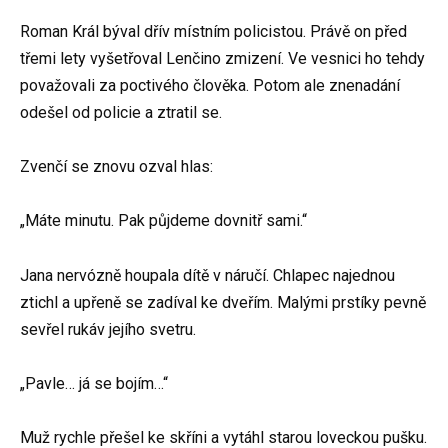
Roman Král býval dřív místním policistou. Právě on před
třemi lety vyšetřoval Lenčino zmizení. Ve vesnici ho tehdy
považovali za poctivého člověka. Potom ale znenadání
odešel od policie a ztratil se.
Zvenčí se znovu ozval hlas:
„Máte minutu. Pak půjdeme dovnitř sami.“
Jana nervózně houpala dítě v náručí. Chlapec najednou
ztichl a upřeně se zadíval ke dveřím. Malými prstíky pevně
sevřel rukáv jejího svetru.
„Pavle… já se bojím…“
Muž rychle přešel ke skříni a vytáhl starou loveckou pušku.