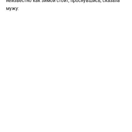
неизвестно как зимой стоит, проснувшись, сказала
мужу: