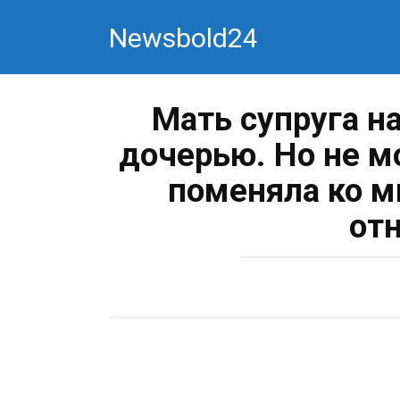
Перейти
Newsbold24
к
контенту
Мать супруга н
дочерью. Но не м
поменяла ко м
от