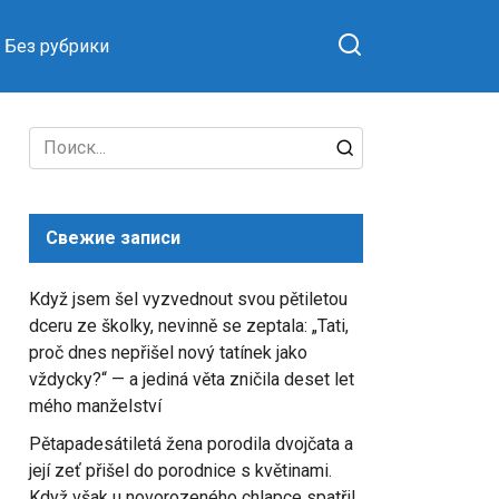
Без рубрики
Search
for:
Свежие записи
Když jsem šel vyzvednout svou pětiletou
dceru ze školky, nevinně se zeptala: „Tati,
proč dnes nepřišel nový tatínek jako
vždycky?“ — a jediná věta zničila deset let
mého manželství
Pětapadesátiletá žena porodila dvojčata a
její zeť přišel do porodnice s květinami.
Když však u novorozeného chlapce spatřil