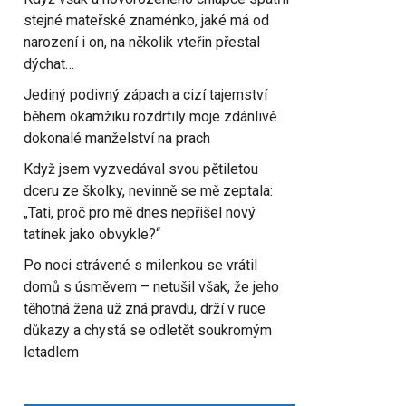
stejné mateřské znaménko, jaké má od
narození i on, na několik vteřin přestal
dýchat…
Jediný podivný zápach a cizí tajemství
během okamžiku rozdrtily moje zdánlivě
dokonalé manželství na prach
Když jsem vyzvedával svou pětiletou
dceru ze školky, nevinně se mě zeptala:
„Tati, proč pro mě dnes nepřišel nový
tatínek jako obvykle?“
Po noci strávené s milenkou se vrátil
domů s úsměvem – netušil však, že jeho
těhotná žena už zná pravdu, drží v ruce
důkazy a chystá se odletět soukromým
letadlem