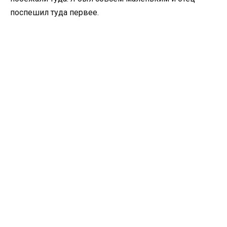
поспешил туда первее.