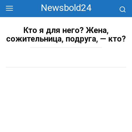
Перейти
Newsbold24
к
контенту
Кто я для него? Жена,
сожительница, подруга, — кто?