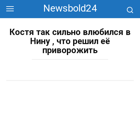
Перейти
Newsbold24
к
контенту
Костя так сильно влюбился в
Нину , что решил её
приворожить