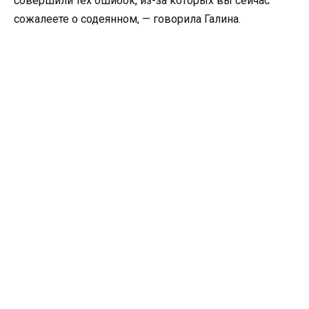
совершили тех ошибок, из-за которых вы сейчас
сожалеете о содеянном, — говорила Галина.