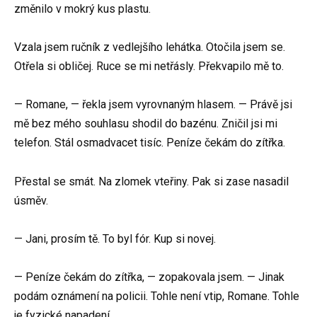
změnilo v mokrý kus plastu.
Vzala jsem ručník z vedlejšího lehátka. Otočila jsem se.
Otřela si obličej. Ruce se mi netřásly. Překvapilo mě to.
— Romane, — řekla jsem vyrovnaným hlasem. — Právě jsi
mě bez mého souhlasu shodil do bazénu. Zničil jsi mi
telefon. Stál osmadvacet tisíc. Peníze čekám do zítřka.
Přestal se smát. Na zlomek vteřiny. Pak si zase nasadil
úsměv.
— Jani, prosím tě. To byl fór. Kup si novej.
— Peníze čekám do zítřka, — zopakovala jsem. — Jinak
podám oznámení na policii. Tohle není vtip, Romane. Tohle
je fyzické napadení.