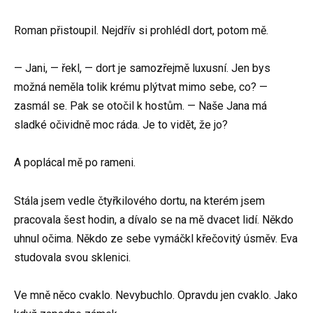
Roman přistoupil. Nejdřív si prohlédl dort, potom mě.
— Jani, — řekl, — dort je samozřejmě luxusní. Jen bys
možná neměla tolik krému plýtvat mimo sebe, co? —
zasmál se. Pak se otočil k hostům. — Naše Jana má
sladké očividně moc ráda. Je to vidět, že jo?
A poplácal mě po rameni.
Stála jsem vedle čtyřkilového dortu, na kterém jsem
pracovala šest hodin, a dívalo se na mě dvacet lidí. Někdo
uhnul očima. Někdo ze sebe vymáčkl křečovitý úsměv. Eva
studovala svou sklenici.
Ve mně něco cvaklo. Nevybuchlo. Opravdu jen cvaklo. Jako