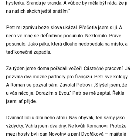
hysterku. Sranda je sranda. A vůbec by měla být ráda, že ji
na našich akcích ještě snáším.“
Petr mi zprávu beze slova ukázal. Přečetla jsem si ji. A
něco ve mně se definitivně posunulo. Nezlomilo. Právě
posunulo. Jako páka, která dlouho nedosedala na místo, a
teď konečně zapadla.
Za týden jsme doma pořádali večeři. Částečně pracovní. Já
pozvala dva možné partnery pro franšízu. Petr své kolegy.
A Roman se pozval sám. Zavolal Petrovi: „Slyšel jsem, že
u vás něco je. Dorazím s Evou.“ Petr se mě zeptal. Řekla
jsem: ať přijde.
Dvanáct lidí u dlouhého stolu. Náš obývák, ten samý jako
vždycky. Vařila jsem dva dny. Ne kvůli Romanovi. Protože
mezi hosty byli pan Novotný a paní Dvořáková — majitelé