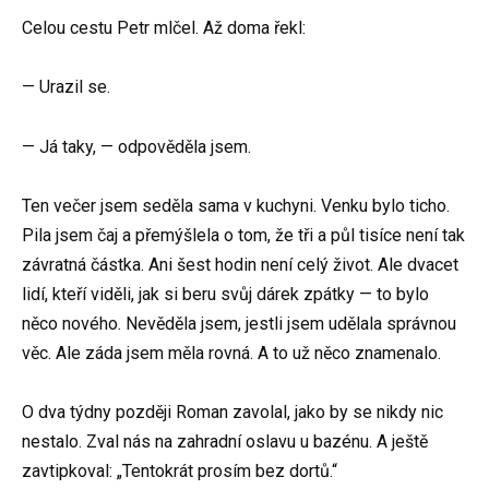
Celou cestu Petr mlčel. Až doma řekl:
— Urazil se.
— Já taky, — odpověděla jsem.
Ten večer jsem seděla sama v kuchyni. Venku bylo ticho.
Pila jsem čaj a přemýšlela o tom, že tři a půl tisíce není tak
závratná částka. Ani šest hodin není celý život. Ale dvacet
lidí, kteří viděli, jak si beru svůj dárek zpátky — to bylo
něco nového. Nevěděla jsem, jestli jsem udělala správnou
věc. Ale záda jsem měla rovná. A to už něco znamenalo.
O dva týdny později Roman zavolal, jako by se nikdy nic
nestalo. Zval nás na zahradní oslavu u bazénu. A ještě
zavtipkoval: „Tentokrát prosím bez dortů.“