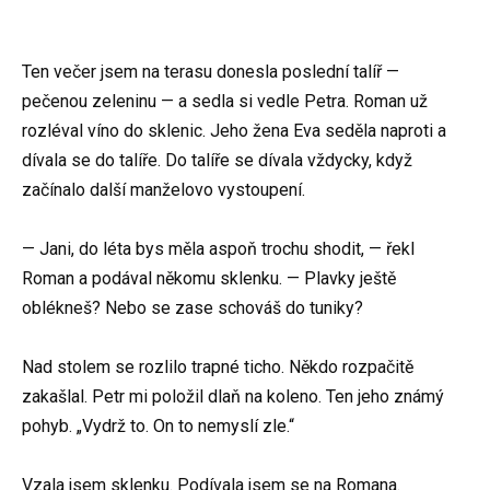
Ten večer jsem na terasu donesla poslední talíř —
pečenou zeleninu — a sedla si vedle Petra. Roman už
rozléval víno do sklenic. Jeho žena Eva seděla naproti a
dívala se do talíře. Do talíře se dívala vždycky, když
začínalo další manželovo vystoupení.
— Jani, do léta bys měla aspoň trochu shodit, — řekl
Roman a podával někomu sklenku. — Plavky ještě
oblékneš? Nebo se zase schováš do tuniky?
Nad stolem se rozlilo trapné ticho. Někdo rozpačitě
zakašlal. Petr mi položil dlaň na koleno. Ten jeho známý
pohyb. „Vydrž to. On to nemyslí zle.“
Vzala jsem sklenku. Podívala jsem se na Romana.