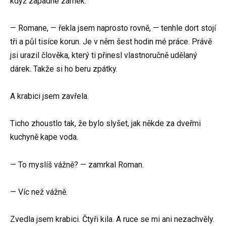
když zapadne zámek.
— Romane, — řekla jsem naprosto rovně, — tenhle dort stojí
tři a půl tisíce korun. Je v něm šest hodin mé práce. Právě
jsi urazil člověka, který ti přinesl vlastnoručně udělaný
dárek. Takže si ho beru zpátky.
A krabici jsem zavřela.
Ticho zhoustlo tak, že bylo slyšet, jak někde za dveřmi
kuchyně kape voda.
— To myslíš vážně? — zamrkal Roman.
— Víc než vážně.
Zvedla jsem krabici. Čtyři kila. A ruce se mi ani nezachvěly.