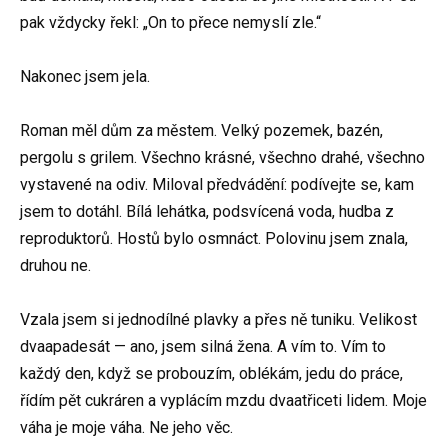
pak vždycky řekl: „On to přece nemyslí zle.“
Nakonec jsem jela.
Roman měl dům za městem. Velký pozemek, bazén,
pergolu s grilem. Všechno krásné, všechno drahé, všechno
vystavené na odiv. Miloval předvádění: podívejte se, kam
jsem to dotáhl. Bílá lehátka, podsvícená voda, hudba z
reproduktorů. Hostů bylo osmnáct. Polovinu jsem znala,
druhou ne.
Vzala jsem si jednodílné plavky a přes ně tuniku. Velikost
dvaapadesát — ano, jsem silná žena. A vím to. Vím to
každý den, když se probouzím, oblékám, jedu do práce,
řídím pět cukráren a vyplácím mzdu dvaatřiceti lidem. Moje
váha je moje váha. Ne jeho věc.