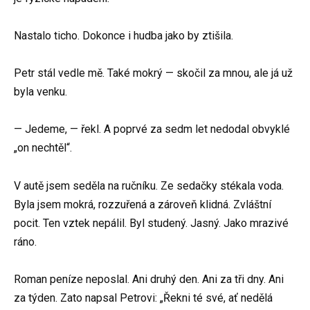
Nastalo ticho. Dokonce i hudba jako by ztišila.
Petr stál vedle mě. Také mokrý — skočil za mnou, ale já už
byla venku.
— Jedeme, — řekl. A poprvé za sedm let nedodal obvyklé
„on nechtěl“.
V autě jsem seděla na ručníku. Ze sedačky stékala voda.
Byla jsem mokrá, rozzuřená a zároveň klidná. Zvláštní
pocit. Ten vztek nepálil. Byl studený. Jasný. Jako mrazivé
ráno.
Roman peníze neposlal. Ani druhý den. Ani za tři dny. Ani
za týden. Zato napsal Petrovi: „Řekni té své, ať nedělá