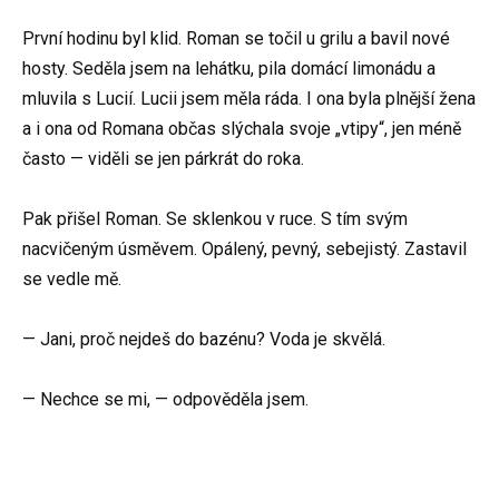
První hodinu byl klid. Roman se točil u grilu a bavil nové
hosty. Seděla jsem na lehátku, pila domácí limonádu a
mluvila s Lucií. Lucii jsem měla ráda. I ona byla plnější žena
a i ona od Romana občas slýchala svoje „vtipy“, jen méně
často — viděli se jen párkrát do roka.
Pak přišel Roman. Se sklenkou v ruce. S tím svým
nacvičeným úsměvem. Opálený, pevný, sebejistý. Zastavil
se vedle mě.
— Jani, proč nejdeš do bazénu? Voda je skvělá.
— Nechce se mi, — odpověděla jsem.