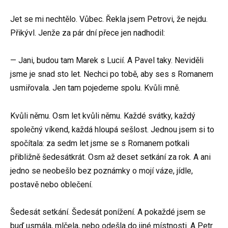
Jet se mi nechtělo. Vůbec. Řekla jsem Petrovi, že nejdu.
Přikývl. Jenže za pár dní přece jen nadhodil:
— Jani, budou tam Marek s Lucií. A Pavel taky. Neviděli
jsme je snad sto let. Nechci po tobě, aby ses s Romanem
usmiřovala. Jen tam pojedeme spolu. Kvůli mně.
Kvůli němu. Osm let kvůli němu. Každé svátky, každý
společný víkend, každá hloupá sešlost. Jednou jsem si to
spočítala: za sedm let jsme se s Romanem potkali
přibližně šedesátkrát. Osm až deset setkání za rok. A ani
jedno se neobešlo bez poznámky o mojí váze, jídle,
postavě nebo oblečení.
Šedesát setkání. Šedesát ponížení. A pokaždé jsem se
buď usmála, mlčela, nebo odešla do jiné místnosti. A Petr