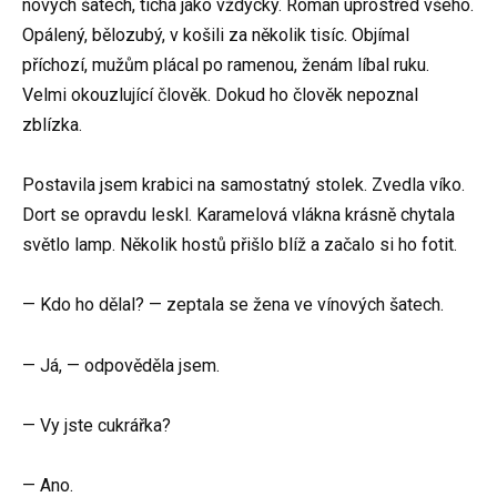
nových šatech, tichá jako vždycky. Roman uprostřed všeho.
Opálený, bělozubý, v košili za několik tisíc. Objímal
příchozí, mužům plácal po ramenou, ženám líbal ruku.
Velmi okouzlující člověk. Dokud ho člověk nepoznal
zblízka.
Postavila jsem krabici na samostatný stolek. Zvedla víko.
Dort se opravdu leskl. Karamelová vlákna krásně chytala
světlo lamp. Několik hostů přišlo blíž a začalo si ho fotit.
— Kdo ho dělal? — zeptala se žena ve vínových šatech.
— Já, — odpověděla jsem.
— Vy jste cukrářka?
— Ano.