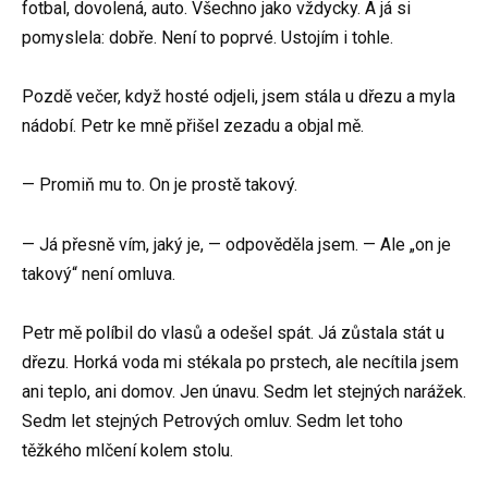
fotbal, dovolená, auto. Všechno jako vždycky. A já si
pomyslela: dobře. Není to poprvé. Ustojím i tohle.
Pozdě večer, když hosté odjeli, jsem stála u dřezu a myla
nádobí. Petr ke mně přišel zezadu a objal mě.
— Promiň mu to. On je prostě takový.
— Já přesně vím, jaký je, — odpověděla jsem. — Ale „on je
takový“ není omluva.
Petr mě políbil do vlasů a odešel spát. Já zůstala stát u
dřezu. Horká voda mi stékala po prstech, ale necítila jsem
ani teplo, ani domov. Jen únavu. Sedm let stejných narážek.
Sedm let stejných Petrových omluv. Sedm let toho
těžkého mlčení kolem stolu.