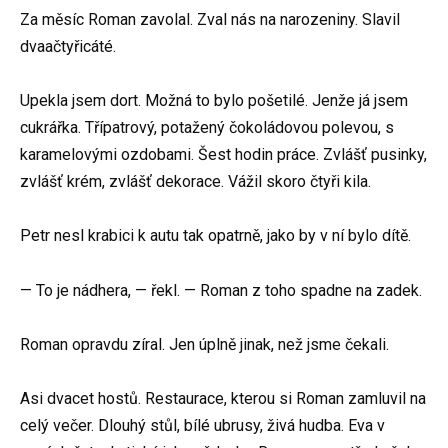
Za měsíc Roman zavolal. Zval nás na narozeniny. Slavil
dvaačtyřicáté.
Upekla jsem dort. Možná to bylo pošetilé. Jenže já jsem
cukrářka. Třípatrový, potažený čokoládovou polevou, s
karamelovými ozdobami. Šest hodin práce. Zvlášť pusinky,
zvlášť krém, zvlášť dekorace. Vážil skoro čtyři kila.
Petr nesl krabici k autu tak opatrně, jako by v ní bylo dítě.
— To je nádhera, — řekl. — Roman z toho spadne na zadek.
Roman opravdu zíral. Jen úplně jinak, než jsme čekali.
Asi dvacet hostů. Restaurace, kterou si Roman zamluvil na
celý večer. Dlouhý stůl, bílé ubrusy, živá hudba. Eva v