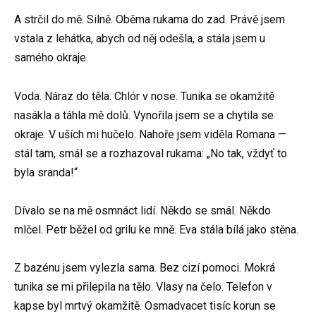
A strčil do mě. Silně. Oběma rukama do zad. Právě jsem
vstala z lehátka, abych od něj odešla, a stála jsem u
samého okraje.
Voda. Náraz do těla. Chlór v nose. Tunika se okamžitě
nasákla a táhla mě dolů. Vynořila jsem se a chytila se
okraje. V uších mi hučelo. Nahoře jsem viděla Romana —
stál tam, smál se a rozhazoval rukama: „No tak, vždyť to
byla sranda!“
Dívalo se na mě osmnáct lidí. Někdo se smál. Někdo
mlčel. Petr běžel od grilu ke mně. Eva stála bílá jako stěna.
Z bazénu jsem vylezla sama. Bez cizí pomoci. Mokrá
tunika se mi přilepila na tělo. Vlasy na čelo. Telefon v
kapse byl mrtvý okamžitě. Osmadvacet tisíc korun se