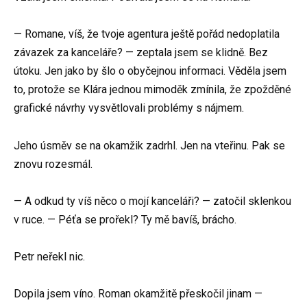
— Romane, víš, že tvoje agentura ještě pořád nedoplatila
závazek za kanceláře? — zeptala jsem se klidně. Bez
útoku. Jen jako by šlo o obyčejnou informaci. Věděla jsem
to, protože se Klára jednou mimoděk zmínila, že zpožděné
grafické návrhy vysvětlovali problémy s nájmem.
Jeho úsměv se na okamžik zadrhl. Jen na vteřinu. Pak se
znovu rozesmál.
— A odkud ty víš něco o mojí kanceláři? — zatočil sklenkou
v ruce. — Péťa se prořekl? Ty mě bavíš, brácho.
Petr neřekl nic.
Dopila jsem víno. Roman okamžitě přeskočil jinam —