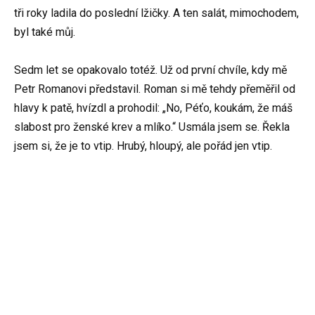
tři roky ladila do poslední lžičky. A ten salát, mimochodem,
byl také můj.
Sedm let se opakovalo totéž. Už od první chvíle, kdy mě
Petr Romanovi představil. Roman si mě tehdy přeměřil od
hlavy k patě, hvízdl a prohodil: „No, Péťo, koukám, že máš
slabost pro ženské krev a mlíko.“ Usmála jsem se. Řekla
jsem si, že je to vtip. Hrubý, hloupý, ale pořád jen vtip.