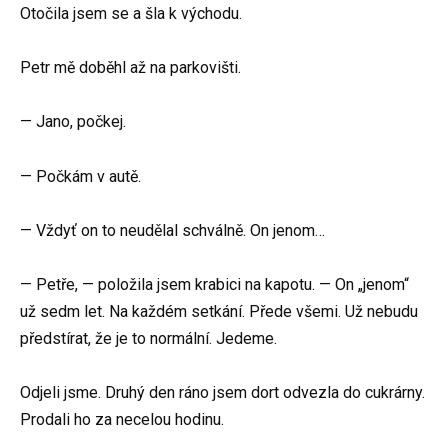
Otočila jsem se a šla k východu.
Petr mě doběhl až na parkovišti.
— Jano, počkej.
— Počkám v autě.
— Vždyť on to neudělal schválně. On jenom…
— Petře, — položila jsem krabici na kapotu. — On „jenom“
už sedm let. Na každém setkání. Přede všemi. Už nebudu
předstírat, že je to normální. Jedeme.
Odjeli jsme. Druhý den ráno jsem dort odvezla do cukrárny.
Prodali ho za necelou hodinu.