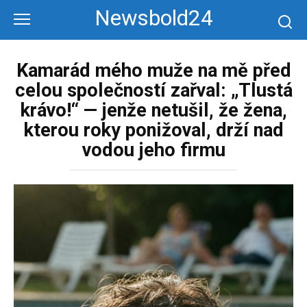
Перейти
Newsbold24
к
контенту
Kamarád mého muže na mě před
celou společností zařval: „Tlustá
krávo!“ — jenže netušil, že žena,
kterou roky ponižoval, drží nad
vodou jeho firmu