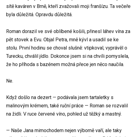
sítě kaváren v Brně, kteří zvažovali moji franšízu. Ta večeře
byla důležitá. Opravdu důležitá.
Roman dorazil ve své oblíbené košili, přinesl láhev vína za
pět stovek a Evu. Objal Petra, mně kývl a usadil se ke
stolu. První hodinu se choval slušně: vtipkoval, vyprávěl o
Turecku, chválil jídlo. Dokonce jsem si na chvíli pomyslela,
že ho příhoda s bazénem možná přece jen něco naučila.
Ne.
Když došlo na dezert — podávala jsem tartaletky s
malinovým krémem, také ruční práce — Roman se rozvalil
na židli. V ruce červené víno, pohled už těžký a mastný.
— Naše Jana mimochodem nejen výborně vaří, ale taky