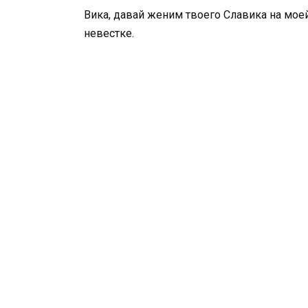
Вика, давай женим твоего Славика на мое
невестке.