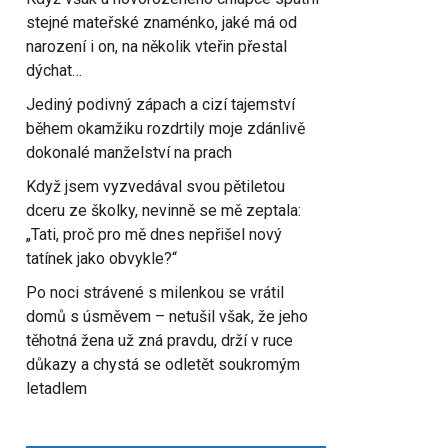
stejné mateřské znaménko, jaké má od
narození i on, na několik vteřin přestal
dýchat…
Jediný podivný zápach a cizí tajemství
během okamžiku rozdrtily moje zdánlivě
dokonalé manželství na prach
Když jsem vyzvedával svou pětiletou
dceru ze školky, nevinně se mě zeptala:
„Tati, proč pro mě dnes nepřišel nový
tatínek jako obvykle?“
Po noci strávené s milenkou se vrátil
domů s úsměvem – netušil však, že jeho
těhotná žena už zná pravdu, drží v ruce
důkazy a chystá se odletět soukromým
letadlem