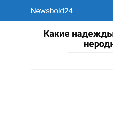
Перейти
Newsbold24
к
контенту
Какие надежды 
нерод