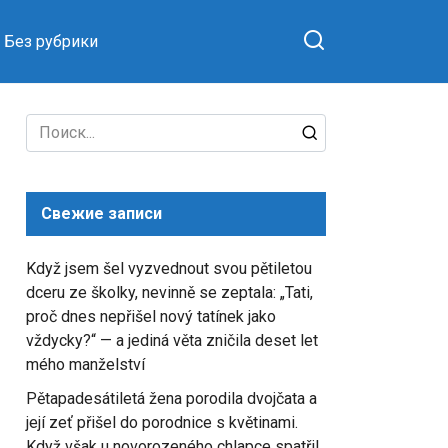
Без рубрики
Search
for:
Свежие записи
Když jsem šel vyzvednout svou pětiletou
dceru ze školky, nevinně se zeptala: „Tati,
proč dnes nepřišel nový tatínek jako
vždycky?“ — a jediná věta zničila deset let
mého manželství
Pětapadesátiletá žena porodila dvojčata a
její zeť přišel do porodnice s květinami.
Když však u novorozeného chlapce spatřil