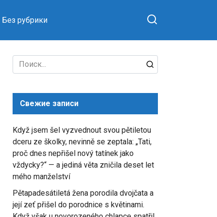
Без рубрики
Search
for:
Свежие записи
Když jsem šel vyzvednout svou pětiletou
dceru ze školky, nevinně se zeptala: „Tati,
proč dnes nepřišel nový tatínek jako
vždycky?“ — a jediná věta zničila deset let
mého manželství
Pětapadesátiletá žena porodila dvojčata a
její zeť přišel do porodnice s květinami.
Když však u novorozeného chlapce spatřil