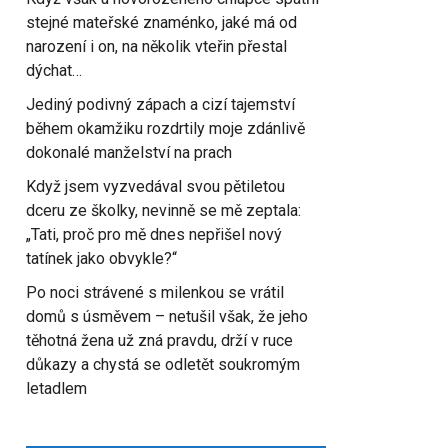
stejné mateřské znaménko, jaké má od
narození i on, na několik vteřin přestal
dýchat…
Jediný podivný zápach a cizí tajemství
během okamžiku rozdrtily moje zdánlivě
dokonalé manželství na prach
Když jsem vyzvedával svou pětiletou
dceru ze školky, nevinně se mě zeptala:
„Tati, proč pro mě dnes nepřišel nový
tatínek jako obvykle?“
Po noci strávené s milenkou se vrátil
domů s úsměvem – netušil však, že jeho
těhotná žena už zná pravdu, drží v ruce
důkazy a chystá se odletět soukromým
letadlem