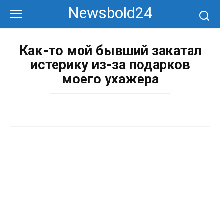
Перейти
Newsbold24
к
контенту
Как-то мой бывший закатал
истерику из-за подарков
моего ухажера