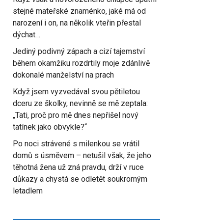
stejné mateřské znaménko, jaké má od
narození i on, na několik vteřin přestal
dýchat…
Jediný podivný zápach a cizí tajemství
během okamžiku rozdrtily moje zdánlivě
dokonalé manželství na prach
Když jsem vyzvedával svou pětiletou
dceru ze školky, nevinně se mě zeptala:
„Tati, proč pro mě dnes nepřišel nový
tatínek jako obvykle?“
Po noci strávené s milenkou se vrátil
domů s úsměvem – netušil však, že jeho
těhotná žena už zná pravdu, drží v ruce
důkazy a chystá se odletět soukromým
letadlem