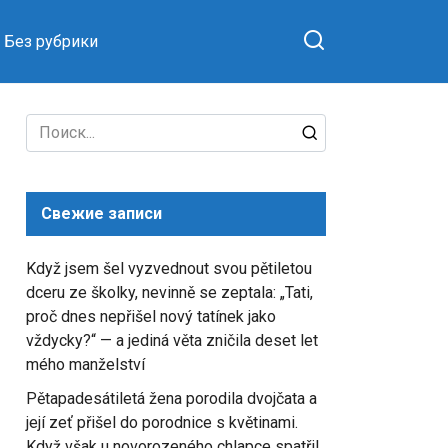
Без рубрики
Search
for:
Свежие записи
Když jsem šel vyzvednout svou pětiletou
dceru ze školky, nevinně se zeptala: „Tati,
proč dnes nepřišel nový tatínek jako
vždycky?“ — a jediná věta zničila deset let
mého manželství
Pětapadesátiletá žena porodila dvojčata a
její zeť přišel do porodnice s květinami.
Když však u novorozeného chlapce spatřil