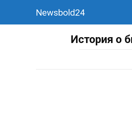
Перейти
Newsbold24
к
контенту
История о 