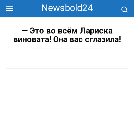
Перейти
Newsbold24
к
контенту
— Это во всём Лариска
виновата! Она вас сглазила!