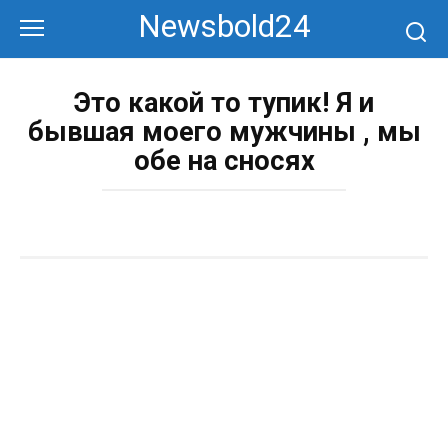
Перейти
Newsbold24
к
контенту
Это какой то тупик! Я и
бывшая моего мужчины , мы
обе на сносях