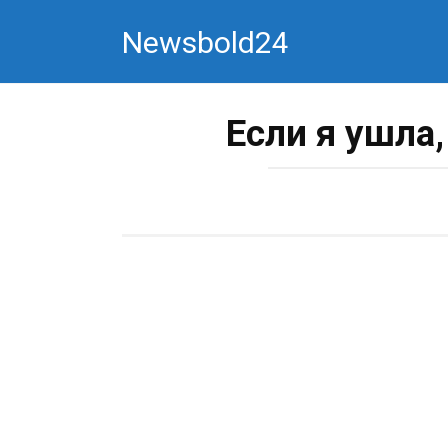
Перейти
Newsbold24
к
контенту
Если я ушла,