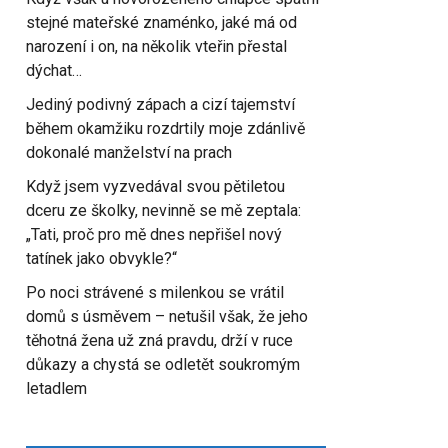
stejné mateřské znaménko, jaké má od
narození i on, na několik vteřin přestal
dýchat…
Jediný podivný zápach a cizí tajemství
během okamžiku rozdrtily moje zdánlivě
dokonalé manželství na prach
Když jsem vyzvedával svou pětiletou
dceru ze školky, nevinně se mě zeptala:
„Tati, proč pro mě dnes nepřišel nový
tatínek jako obvykle?“
Po noci strávené s milenkou se vrátil
domů s úsměvem – netušil však, že jeho
těhotná žena už zná pravdu, drží v ruce
důkazy a chystá se odletět soukromým
letadlem