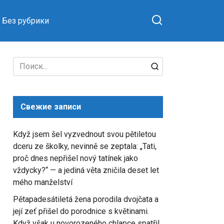
Без рубрики
Search
for:
Свежие записи
Když jsem šel vyzvednout svou pětiletou
dceru ze školky, nevinně se zeptala: „Tati,
proč dnes nepřišel nový tatínek jako
vždycky?“ — a jediná věta zničila deset let
mého manželství
Pětapadesátiletá žena porodila dvojčata a
její zeť přišel do porodnice s květinami.
Když však u novorozeného chlapce spatřil