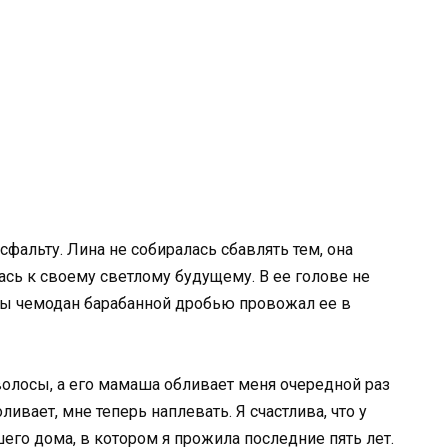
фальту. Лина не собиралась сбавлять тем, она
сь к своему светлому будущему. В ее голове не
ды чемодан барабанной дробью провожал ее в
волосы, а его мамаша обливает меня очередной раз
ливает, мне теперь наплевать. Я счастлива, что у
го дома, в котором я прожила последние пять лет.