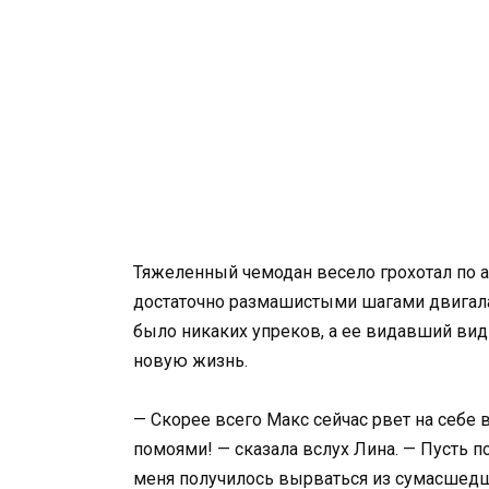
Тяжеленный чемодан весело грохотал по ас
достаточно размашистыми шагами двигала
было никаких упреков, а ее видавший ви
новую жизнь.
— Скорее всего Макс сейчас рвет на себе 
помоями! — сказала вслух Лина. — Пусть по
меня получилось вырваться из сумасшедше