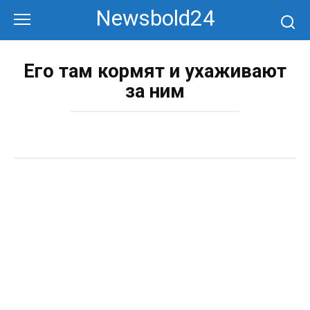
Перейти
Newsbold24
к
контенту
Его там кормят и ухаживают
за ним