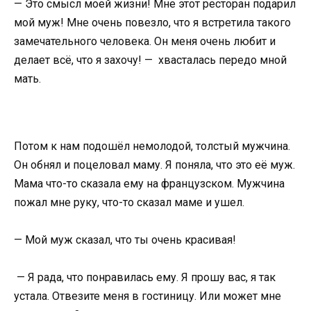
— Это смысл моей жизни! Мне этот ресторан подарил
мой муж! Мне очень повезло, что я встретила такого
замечательного человека. Он меня очень любит и
делает всё, что я захочу! — хвасталась передо мной
мать.
Потом к нам подошёл немолодой, толстый мужчина.
Он обнял и поцеловал маму. Я поняла, что это её муж.
Мама что-то сказала ему на французском. Мужчина
пожал мне руку, что-то сказал маме и ушел.
— Мой муж сказал, что ты очень красивая!
— Я рада, что понравилась ему. Я прошу вас, я так
устала. Отвезите меня в гостиницу. Или может мне