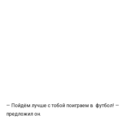
— Пойдём лучше с тобой поиграем в футбол! —
предложил он.