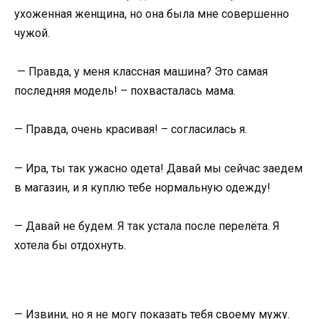
ухоженная женщина, но она была мне совершенно
чужой.
— Правда, у меня классная машина? Это самая
последняя модель! – похвасталась мама.
— Правда, очень красивая! – согласилась я.
— Ира, ты так ужасно одета! Давай мы сейчас заедем
в магазин, и я куплю тебе нормальную одежду!
— Давай не будем. Я так устала после перелёта. Я
хотела бы отдохнуть.
— Извини, но я не могу показать тебя своему мужу.