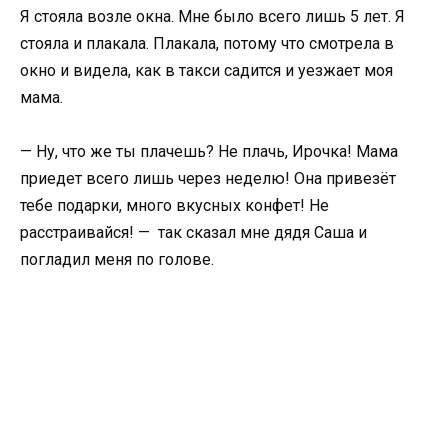
Я стояла возле окна. Мне было всего лишь 5 лет. Я
стояла и плакала. Плакала, потому что смотрела в
окно и видела, как в такси садится и уезжает моя
мама.
— Ну, что же ты плачешь? Не плачь, Ирочка! Мама
приедет всего лишь через неделю! Она привезёт
тебе подарки, много вкусных конфет! Не
расстраивайся! — так сказал мне дядя Саша и
погладил меня по голове.