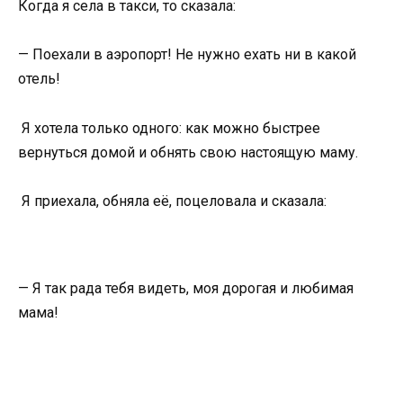
Когда я села в такси, то сказала:
— Поехали в аэропорт! Не нужно ехать ни в какой
отель!
Я хотела только одного: как можно быстрее
вернуться домой и обнять свою настоящую маму.
Я приехала, обняла её, поцеловала и сказала:
— Я так рада тебя видеть, моя дорогая и любимая
мама!