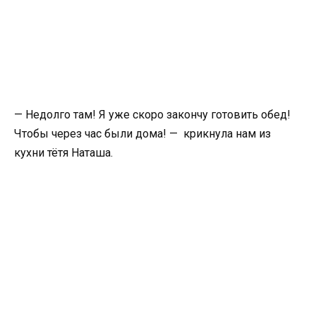
— Недолго там! Я уже скоро закончу готовить обед!
Чтобы через час были дома! — крикнула нам из
кухни тётя Наташа.