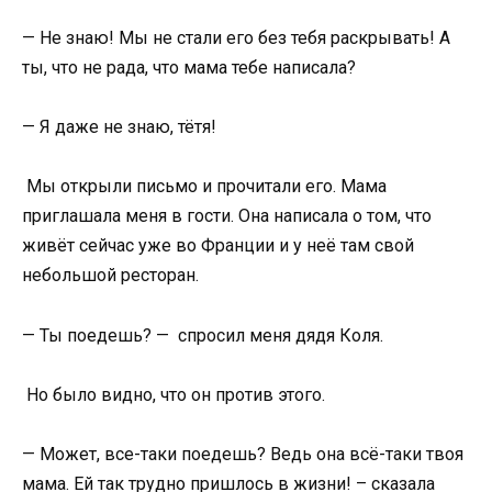
— Не знаю! Мы не стали его без тебя раскрывать! А
ты, что не рада, что мама тебе написала?
— Я даже не знаю, тётя!
Мы открыли письмо и прочитали его. Мама
приглашала меня в гости. Она написала о том, что
живёт сейчас уже во Франции и у неё там свой
небольшой ресторан.
— Ты поедешь? — спросил меня дядя Коля.
Но было видно, что он против этого.
— Может, все-таки поедешь? Ведь она всё-таки твоя
мама. Ей так трудно пришлось в жизни! – сказала