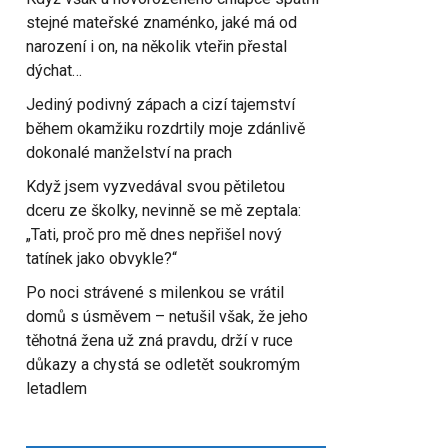
stejné mateřské znaménko, jaké má od
narození i on, na několik vteřin přestal
dýchat…
Jediný podivný zápach a cizí tajemství
během okamžiku rozdrtily moje zdánlivě
dokonalé manželství na prach
Když jsem vyzvedával svou pětiletou
dceru ze školky, nevinně se mě zeptala:
„Tati, proč pro mě dnes nepřišel nový
tatínek jako obvykle?“
Po noci strávené s milenkou se vrátil
domů s úsměvem – netušil však, že jeho
těhotná žena už zná pravdu, drží v ruce
důkazy a chystá se odletět soukromým
letadlem