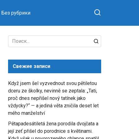
Без рубрики
Search
for:
Свежие записи
Když jsem šel vyzvednout svou pětiletou
dceru ze školky, nevinně se zeptala: „Tati,
proč dnes nepřišel nový tatínek jako
vždycky?“ — a jediná věta zničila deset let
mého manželství
Pětapadesátiletá žena porodila dvojčata a
její zeť přišel do porodnice s květinami.
Když však u novorozeného chlapce spatřil