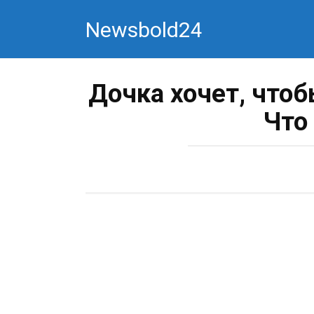
Перейти
Newsbold24
к
контенту
Дочка хочет, что
Что