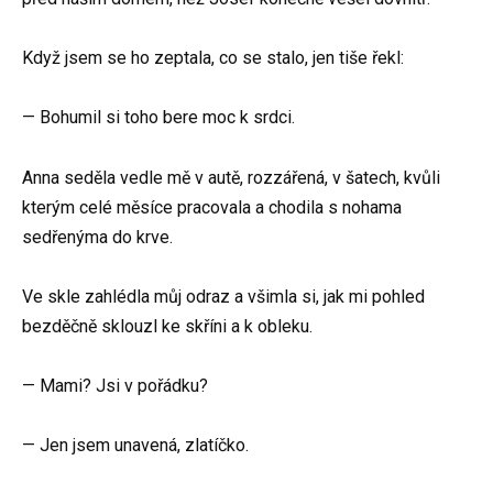
Když jsem se ho zeptala, co se stalo, jen tiše řekl:
— Bohumil si toho bere moc k srdci.
Anna seděla vedle mě v autě, rozzářená, v šatech, kvůli
kterým celé měsíce pracovala a chodila s nohama
sedřenýma do krve.
Ve skle zahlédla můj odraz a všimla si, jak mi pohled
bezděčně sklouzl ke skříni a k obleku.
— Mami? Jsi v pořádku?
— Jen jsem unavená, zlatíčko.