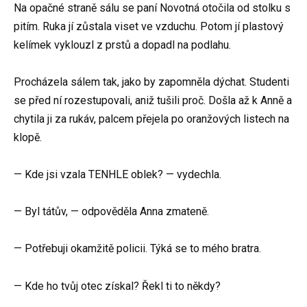
Na opačné straně sálu se paní Novotná otočila od stolku s
pitím. Ruka jí zůstala viset ve vzduchu. Potom jí plastový
kelímek vyklouzl z prstů a dopadl na podlahu.
Procházela sálem tak, jako by zapomněla dýchat. Studenti
se před ní rozestupovali, aniž tušili proč. Došla až k Anně a
chytila ji za rukáv, palcem přejela po oranžových listech na
klopě.
— Kde jsi vzala TENHLE oblek? — vydechla.
— Byl tátův, — odpověděla Anna zmateně.
— Potřebuji okamžitě policii. Týká se to mého bratra.
— Kde ho tvůj otec získal? Řekl ti to někdy?