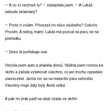
— A co si vezmeš ty? — zašeptala jsem. — A Lukáš
nebude zklamaný?
— Proto ti volám. Přivezeš mi něco slušného? Cokoliv.
Prosím. A neboj, mami. Lukáš mě pozval na ples, ne na
přehlídku.
— Dnes tě potřebuje ona.
Otočila jsem auto a uháněla domů. Vběhla jsem rovnou ke
skříni a začala vytahovat všechno, co jen trochu vypadalo
slavnostně. Jenže nic se na maturitní ples nehodilo.
Všechny moje šaty byly Anně velké.
A pak mi zrak padl na obal vzadu ve skříni.