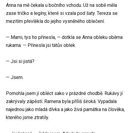
Anna na mě čekala u bočního vchodu. Už na sobě měla
zase tričko a legíny, které si vzala pod šaty. Tereza se
mezitím převlékla do jejího vysněného oblečení.
— Mami, tys ho přinesla, — dotkla se Anna obleku oběma
rukama. — Přinesla jsi tátův oblek.
— Jsi si jistá?
— Jsem.
Pomohla jsem jí obléct sako v prázdné chodbě. Rukávy jí
zakrývaly zápěstí. Ramena byla příliš široká. Vypadala
najednou jako mladá dívka a jako živá památka na člověka,
kterého jsme ztratily.