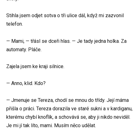
Stihla jsem odjet sotva o tři ulice dál, když mi zazvonil
telefon.
— Mami, — třásl se dceři hlas. — Je tady jedna holka. Za
automaty. Pláče.
Zajela jsem ke kraji silnice.
— Anno, klid. Kdo?
— Jmenuje se Tereza, chodí se mnou do třídy. Její máma
přišla o práci. Tereza dorazila ve staré sukni a v kardiganu,
kterému chybí knoflík, a schovává se, aby ji nikdo neviděl.
Je mi jí tak líto, mami. Musím něco udělat.