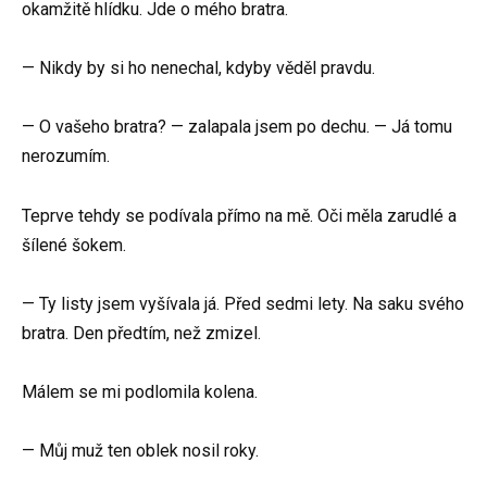
okamžitě hlídku. Jde o mého bratra.
— Nikdy by si ho nenechal, kdyby věděl pravdu.
— O vašeho bratra? — zalapala jsem po dechu. — Já tomu
nerozumím.
Teprve tehdy se podívala přímo na mě. Oči měla zarudlé a
šílené šokem.
— Ty listy jsem vyšívala já. Před sedmi lety. Na saku svého
bratra. Den předtím, než zmizel.
Málem se mi podlomila kolena.
— Můj muž ten oblek nosil roky.