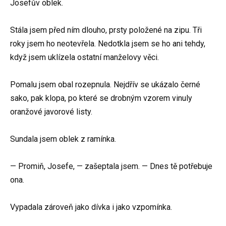
Josefův oblek.
Stála jsem před ním dlouho, prsty položené na zipu. Tři
roky jsem ho neotevřela. Nedotkla jsem se ho ani tehdy,
když jsem uklízela ostatní manželovy věci.
Pomalu jsem obal rozepnula. Nejdřív se ukázalo černé
sako, pak klopa, po které se drobným vzorem vinuly
oranžové javorové listy.
Sundala jsem oblek z ramínka.
— Promiň, Josefe, — zašeptala jsem. — Dnes tě potřebuje
ona.
Vypadala zároveň jako dívka i jako vzpomínka.