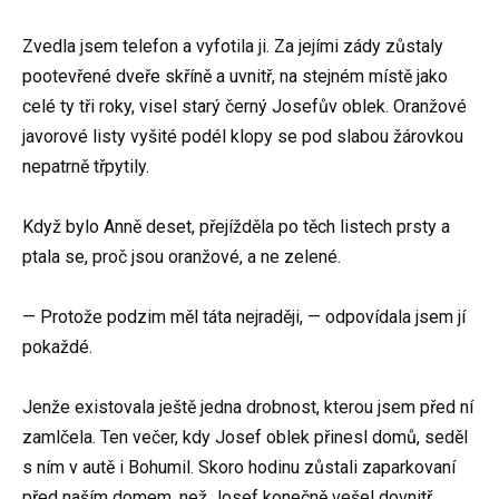
Zvedla jsem telefon a vyfotila ji. Za jejími zády zůstaly
pootevřené dveře skříně a uvnitř, na stejném místě jako
celé ty tři roky, visel starý černý Josefův oblek. Oranžové
javorové listy vyšité podél klopy se pod slabou žárovkou
nepatrně třpytily.
Když bylo Anně deset, přejížděla po těch listech prsty a
ptala se, proč jsou oranžové, a ne zelené.
— Protože podzim měl táta nejraději, — odpovídala jsem jí
pokaždé.
Jenže existovala ještě jedna drobnost, kterou jsem před ní
zamlčela. Ten večer, kdy Josef oblek přinesl domů, seděl
s ním v autě i Bohumil. Skoro hodinu zůstali zaparkovaní
před naším domem, než Josef konečně vešel dovnitř.