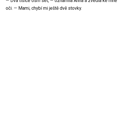
— Dva tisíce osm set, — oznámila Anna a zvedla ke mně
oči. — Mami, chybí mi ještě dvě stovky.