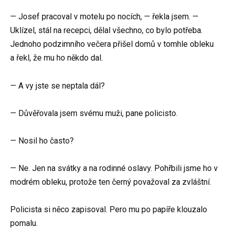
— Josef pracoval v motelu po nocích, — řekla jsem. —
Uklízel, stál na recepci, dělal všechno, co bylo potřeba.
Jednoho podzimního večera přišel domů v tomhle obleku
a řekl, že mu ho někdo dal.
— A vy jste se neptala dál?
— Důvěřovala jsem svému muži, pane policisto.
— Nosil ho často?
— Ne. Jen na svátky a na rodinné oslavy. Pohřbili jsme ho v
modrém obleku, protože ten černý považoval za zvláštní.
Policista si něco zapisoval. Pero mu po papíře klouzalo
pomalu.