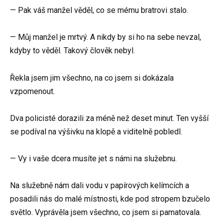
— Pak váš manžel věděl, co se mému bratrovi stalo.
— Můj manžel je mrtvý. A nikdy by si ho na sebe nevzal,
kdyby to věděl. Takový člověk nebyl.
Řekla jsem jim všechno, na co jsem si dokázala
vzpomenout.
Dva policisté dorazili za méně než deset minut. Ten vyšší
se podíval na výšivku na klopě a viditelně pobledl.
— Vy i vaše dcera musíte jet s námi na služebnu.
Na služebně nám dali vodu v papírových kelímcích a
posadili nás do malé místnosti, kde pod stropem bzučelo
světlo. Vyprávěla jsem všechno, co jsem si pamatovala.