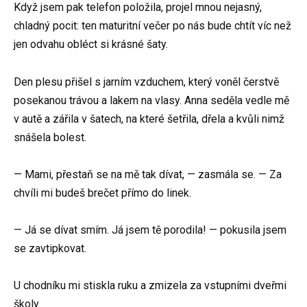
Když jsem pak telefon položila, projel mnou nejasný,
chladný pocit: ten maturitní večer po nás bude chtít víc než
jen odvahu obléct si krásné šaty.
Den plesu přišel s jarním vzduchem, který voněl čerstvě
posekanou trávou a lakem na vlasy. Anna seděla vedle mě
v autě a zářila v šatech, na které šetřila, dřela a kvůli nimž
snášela bolest.
— Mami, přestaň se na mě tak dívat, — zasmála se. — Za
chvíli mi budeš brečet přímo do linek.
— Já se dívat smím. Já jsem tě porodila! — pokusila jsem
se zavtipkovat.
U chodníku mi stiskla ruku a zmizela za vstupními dveřmi
školy.