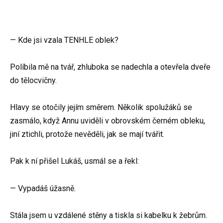
— Kde jsi vzala TENHLE oblek?
Políbila mě na tvář, zhluboka se nadechla a otevřela dveře
do tělocvičny.
Hlavy se otočily jejím směrem. Několik spolužáků se
zasmálo, když Annu uviděli v obrovském černém obleku,
jiní ztichli, protože nevěděli, jak se mají tvářit.
Pak k ní přišel Lukáš, usmál se a řekl:
— Vypadáš úžasně.
Stála jsem u vzdálené stěny a tiskla si kabelku k žebrům.