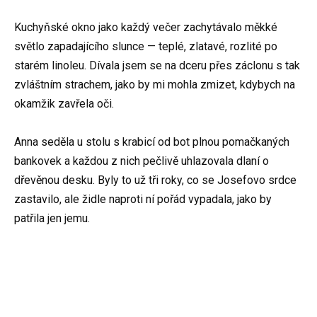
Kuchyňské okno jako každý večer zachytávalo měkké
světlo zapadajícího slunce — teplé, zlatavé, rozlité po
starém linoleu. Dívala jsem se na dceru přes záclonu s tak
zvláštním strachem, jako by mi mohla zmizet, kdybych na
okamžik zavřela oči.
Anna seděla u stolu s krabicí od bot plnou pomačkaných
bankovek a každou z nich pečlivě uhlazovala dlaní o
dřevěnou desku. Byly to už tři roky, co se Josefovo srdce
zastavilo, ale židle naproti ní pořád vypadala, jako by
patřila jen jemu.