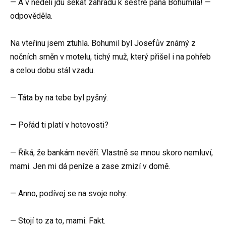
— A v neděli jdu sekat zahradu k sestře pana Bohumila! —
odpověděla.
Na vteřinu jsem ztuhla. Bohumil byl Josefův známý z
nočních směn v motelu, tichý muž, který přišel i na pohřeb
a celou dobu stál vzadu.
— Táta by na tebe byl pyšný.
— Pořád ti platí v hotovosti?
— Říká, že bankám nevěří. Vlastně se mnou skoro nemluví,
mami. Jen mi dá peníze a zase zmizí v domě.
— Anno, podívej se na svoje nohy.
— Stojí to za to, mami. Fakt.