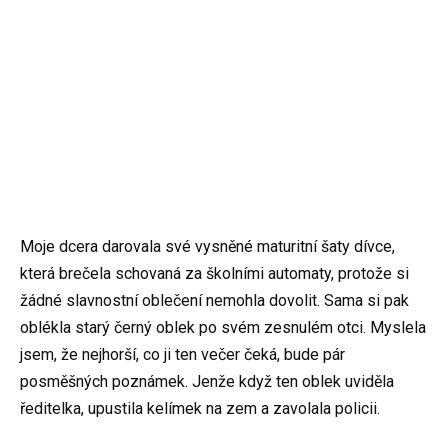
Moje dcera darovala své vysněné maturitní šaty dívce,
která brečela schovaná za školními automaty, protože si
žádné slavnostní oblečení nemohla dovolit. Sama si pak
oblékla starý černý oblek po svém zesnulém otci. Myslela
jsem, že nejhorší, co ji ten večer čeká, bude pár
posměšných poznámek. Jenže když ten oblek uviděla
ředitelka, upustila kelímek na zem a zavolala policii.