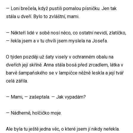
— Loni brečela, když pustili pomalou písničku. Jen tak
stála u dveří. Bylo to zvláštní, mami.
— Někteří lidé v sobě nosí něco, co ostatní nevidí, zlatíčko,
— řekla jsem a v tu chvíli jsem myslela na Josefa.
O týden později už šaty visely v ochranném obalu na
dveřích její skříně. Anna stála bosá před zrcadlem, látka v
barvě šampaňského se v lampičce něžně leskla a její tvář
celá zářila.
— Mami, — zašeptala. — Jak vypadám?
— Nádherně, holčičko moje.
Ale byla tu ještě jedna věc, o které jsem jí nikdy neřekla.