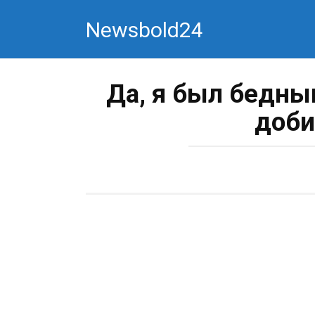
Перейти
Newsbold24
к
контенту
Да, я был бедны
доби