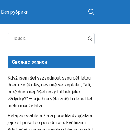
Без рубрики
Search
for:
Свежие записи
Když jsem šel vyzvednout svou pětiletou
dceru ze školky, nevinně se zeptala: „Tati,
proč dnes nepřišel nový tatínek jako
vždycky?“ — a jediná věta zničila deset let
mého manželství
Pětapadesátiletá žena porodila dvojčata a
její zeť přišel do porodnice s květinami.
Když však u novorozeného chlapce spatřil