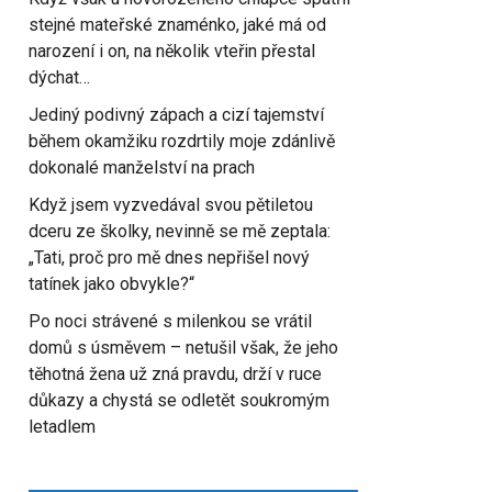
stejné mateřské znaménko, jaké má od
narození i on, na několik vteřin přestal
dýchat…
Jediný podivný zápach a cizí tajemství
během okamžiku rozdrtily moje zdánlivě
dokonalé manželství na prach
Když jsem vyzvedával svou pětiletou
dceru ze školky, nevinně se mě zeptala:
„Tati, proč pro mě dnes nepřišel nový
tatínek jako obvykle?“
Po noci strávené s milenkou se vrátil
domů s úsměvem – netušil však, že jeho
těhotná žena už zná pravdu, drží v ruce
důkazy a chystá se odletět soukromým
letadlem