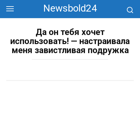
Перейти
Newsbold24
к
контенту
Да он тебя хочет
использовать! — настраивала
меня завистливая подружка