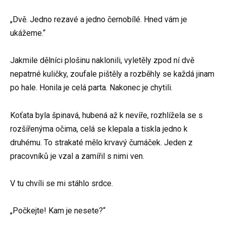
„Dvě. Jedno rezavé a jedno černobílé. Hned vám je
ukážeme.“
Jakmile dělníci plošinu naklonili, vyletěly zpod ní dvě
nepatrné kuličky, zoufale pištěly a rozběhly se každá jinam
po hale. Honila je celá parta. Nakonec je chytili.
Koťata byla špinavá, hubená až k nevíře, rozhlížela se s
rozšířenýma očima, celá se klepala a tiskla jedno k
druhému. To strakaté mělo krvavý čumáček. Jeden z
pracovníků je vzal a zamířil s nimi ven.
V tu chvíli se mi stáhlo srdce.
„Počkejte! Kam je nesete?“