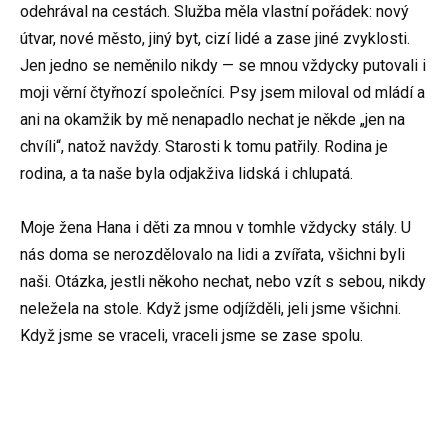
odehrával na cestách. Služba měla vlastní pořádek: nový
útvar, nové město, jiný byt, cizí lidé a zase jiné zvyklosti.
Jen jedno se neměnilo nikdy — se mnou vždycky putovali i
moji věrní čtyřnozí společníci. Psy jsem miloval od mládí a
ani na okamžik by mě nenapadlo nechat je někde „jen na
chvíli“, natož navždy. Starosti k tomu patřily. Rodina je
rodina, a ta naše byla odjakživa lidská i chlupatá.
Moje žena Hana i děti za mnou v tomhle vždycky stály. U
nás doma se nerozdělovalo na lidi a zvířata, všichni byli
naši. Otázka, jestli někoho nechat, nebo vzít s sebou, nikdy
neležela na stole. Když jsme odjížděli, jeli jsme všichni.
Když jsme se vraceli, vraceli jsme se zase spolu.