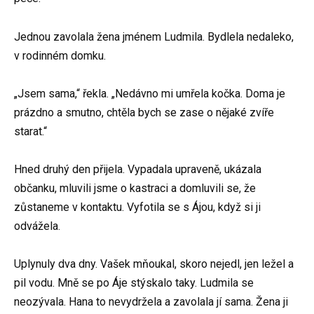
Jednou zavolala žena jménem Ludmila. Bydlela nedaleko,
v rodinném domku.
„Jsem sama,“ řekla. „Nedávno mi umřela kočka. Doma je
prázdno a smutno, chtěla bych se zase o nějaké zvíře
starat.“
Hned druhý den přijela. Vypadala upraveně, ukázala
občanku, mluvili jsme o kastraci a domluvili se, že
zůstaneme v kontaktu. Vyfotila se s Ájou, když si ji
odvážela.
Uplynuly dva dny. Vašek mňoukal, skoro nejedl, jen ležel a
pil vodu. Mně se po Áje stýskalo taky. Ludmila se
neozývala. Hana to nevydržela a zavolala jí sama. Žena ji