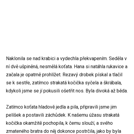
Naklonila se nad krabici a vydechla překvapením. Seděla v
ní dvě ušpiněná, nesmělá koťata. Hana si natáhla rukavice a
začala je opatrně prohlížet. Rezavý drobek pískal a tlačil
se k sestře, zatímco strakatá kočička syčela a škrábala,
kdykoli jsme se jí pokusili ošetřit nos. Byla divoká až běda.
Zatímco koťata hladově jedla a pila, připravili jsme jim
pelíšek a postavili záchůdek. K našemu úžasu strakatá
kočička okamžitě pochopila, k čemu slouží, a svého
zmateného bratra do něj dokonce postrčila, jako by byla