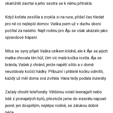
okamžitě zavrtal a jeho sestra se k němu přitiskla.
Když koťata zesílila a zvykla si na ruce, přišel čas hledat
pro ně co nejlepší domov. Vaška jsem už v duchu skoro
počítal za našeho. Najít rodinu pro Áju se však ukázalo jako
opravdové trápení.
Míca se syny přijali Vaška celkem klidně, ale k Áje se jejich
matka chovala tím hůř, čím víc malá kočka rostla. Ája se
bránila, Vašek ji chránil, jenže napětí sílilo a v domě
neustávaly kočičí hádky. Příbuzní i přátelé kočku odmítli,
každý už měl doma svá zvířata. Hana tedy podala inzeráty.
Začaly chodit telefonáty. Většinou volali teenageři nebo
lidé z pronajatých bytů, přestože jsme do inzerátu napsali
jasně: jen dospělým, nejlépe rodině, se zárukou dobré
péče.