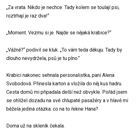
„Za vrata. Nikdo je nechce. Tady kolem se toulají psi,
roztrhají je raz dva!“
„Moment. Vezmu si je. Najde se nějaká krabice?“
„Vážně?“ podivil se kluk. „To vám teda děkuju. Tady by
dlouho nevydržela, psů je tu plno.“
Krabici nakonec sehnala personalistka, paní Alena
Svobodová. Přinesla karton a vložila do něj kus hadru.
Cesta domů mi připadala delší než obvykle. Pořád jsem
se ohlížel dozadu na své chlupaté pasažéry a v hlavě mi
běžela jediná otázka: co na to řekne Hana?
Doma už na skleník čekala.