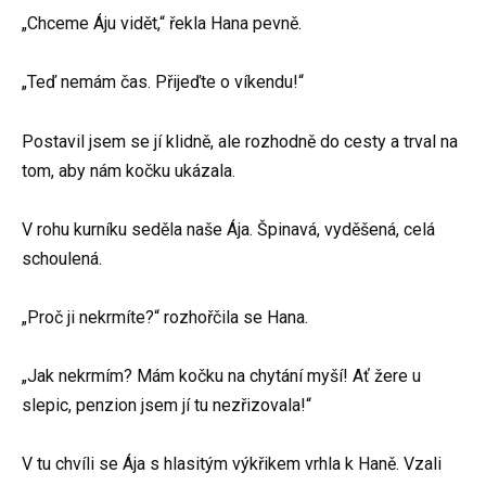
„Chceme Áju vidět,“ řekla Hana pevně.
„Teď nemám čas. Přijeďte o víkendu!“
Postavil jsem se jí klidně, ale rozhodně do cesty a trval na
tom, aby nám kočku ukázala.
V rohu kurníku seděla naše Ája. Špinavá, vyděšená, celá
schoulená.
„Proč ji nekrmíte?“ rozhořčila se Hana.
„Jak nekrmím? Mám kočku na chytání myší! Ať žere u
slepic, penzion jsem jí tu nezřizovala!“
V tu chvíli se Ája s hlasitým výkřikem vrhla k Haně. Vzali