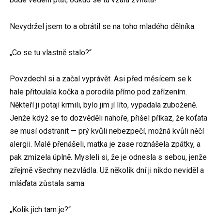
Nevydržel jsem to a obrátil se na toho mladého dělníka:
„Co se tu vlastně stalo?“
Povzdechl si a začal vyprávět. Asi před měsícem se k
hale přitoulala kočka a porodila přímo pod zařízením.
Někteří ji potají krmili, bylo jim jí líto, vypadala zuboženě.
Jenže když se to dozvěděli nahoře, přišel příkaz, že koťata
se musí odstranit — prý kvůli nebezpečí, možná kvůli něčí
alergii. Malé přenášeli, matka je zase roznášela zpátky, a
pak zmizela úplně. Mysleli si, že je odnesla s sebou, jenže
zřejmě všechny nezvládla. Už několik dní ji nikdo neviděl a
mláďata zůstala sama.
„Kolik jich tam je?“