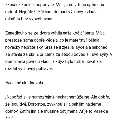
zkušená kočičí hospodyně. Měli jsme z toho upřímnou
radost. Nejdůležitější část domácí výchovy zvládla
mláďata bez vysvětlování.
Zanedlouho se ze dvora vrátila naše kočičí parta. Míca,
přestože sama dobře věděla, co je mateřství, přijala
nováčky nepřátelsky. Srst se jí zježila, syčela a nakonec
se stáhla za skříň, přičemž za sebou odvedla i své syny. V
domě měla pevnou vládu, a když bylo třeba, neváhala
rozdat výchovný pohlavek.
Hana mě uklidňovala:
„Napořád si je samozřejmě nechat nemůžeme. Ale dobře,
že jsou dvě. Dorostou, zvyknou si, a pak jim najdeme
domov. Zatím jim ale musíme dát jména. Ať je to Vašek a