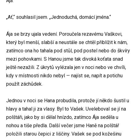
Ája.“
„Ať,“ souhlasil jsem. „Jednoduchá, domácí jména.“
Ája se brzy ujala vedení. Poroučela rezavému Vaškovi,
který byl menší, slabší a neustále se chtěl přiblížit k nám,
zatímco ona ho tahala pod stůl, pod postel nebo do škvíry
mezi pohovkami. S Hanou jsme tak divoká koťata snad
ještě nezažili. Z úkrytů vylézala jen v noci nebo ve chvíli,
kdy v místnosti nikdo nebyl — najíst se, napít a potichu
použít záchůdek.
Jednou v noci se Hana probudila, protože jí někdo šustil u
hlavy a tahal ji za vlasy. Byl to Vašek. Uveleboval se jí na
polštáři, jako by si dělal hnízdo, zatímco Ája seděla u
nohou a tiše předla. Další večer jsme Haně na polštář
položili starou čepici z liščiny. Vašek se pod kožešinu