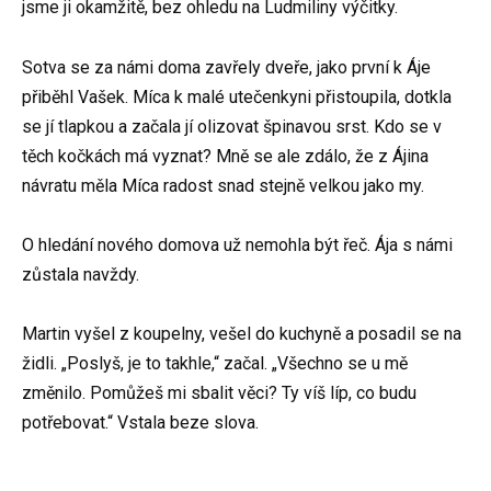
jsme ji okamžitě, bez ohledu na Ludmiliny výčitky.
Sotva se za námi doma zavřely dveře, jako první k Áje
přiběhl Vašek. Míca k malé utečenkyni přistoupila, dotkla
se jí tlapkou a začala jí olizovat špinavou srst. Kdo se v
těch kočkách má vyznat? Mně se ale zdálo, že z Ájina
návratu měla Míca radost snad stejně velkou jako my.
O hledání nového domova už nemohla být řeč. Ája s námi
zůstala navždy.
Martin vyšel z koupelny, vešel do kuchyně a posadil se na
židli. „Poslyš, je to takhle,“ začal. „Všechno se u mě
změnilo. Pomůžeš mi sbalit věci? Ty víš líp, co budu
potřebovat.“ Vstala beze slova.