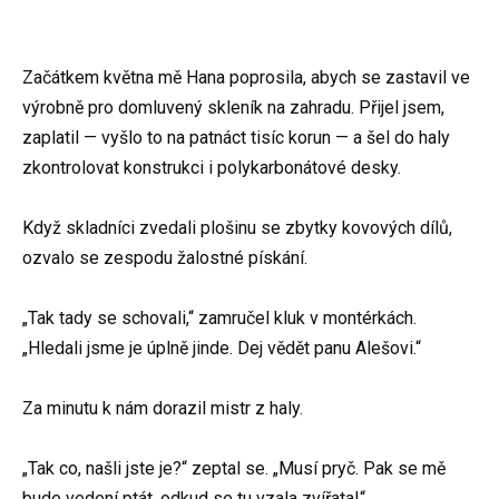
Začátkem května mě Hana poprosila, abych se zastavil ve
výrobně pro domluvený skleník na zahradu. Přijel jsem,
zaplatil — vyšlo to na patnáct tisíc korun — a šel do haly
zkontrolovat konstrukci i polykarbonátové desky.
Když skladníci zvedali plošinu se zbytky kovových dílů,
ozvalo se zespodu žalostné pískání.
„Tak tady se schovali,“ zamručel kluk v montérkách.
„Hledali jsme je úplně jinde. Dej vědět panu Alešovi.“
Za minutu k nám dorazil mistr z haly.
„Tak co, našli jste je?“ zeptal se. „Musí pryč. Pak se mě
bude vedení ptát, odkud se tu vzala zvířata!“