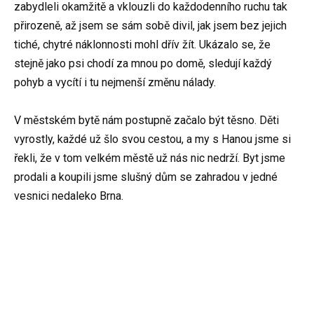
zabydleli okamžitě a vklouzli do každodenního ruchu tak
přirozeně, až jsem se sám sobě divil, jak jsem bez jejich
tiché, chytré náklonnosti mohl dřív žít. Ukázalo se, že
stejně jako psi chodí za mnou po domě, sledují každý
pohyb a vycítí i tu nejmenší změnu nálady.
V městském bytě nám postupně začalo být těsno. Děti
vyrostly, každé už šlo svou cestou, a my s Hanou jsme si
řekli, že v tom velkém městě už nás nic nedrží. Byt jsme
prodali a koupili jsme slušný dům se zahradou v jedné
vesnici nedaleko Brna.