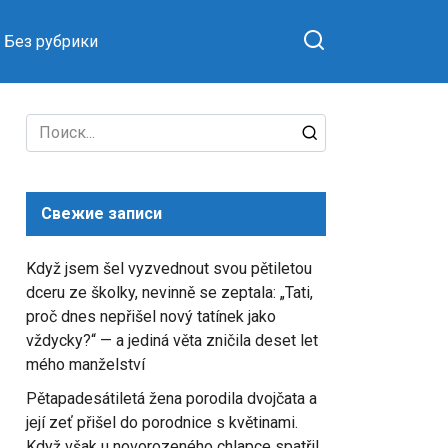
Без рубрики
Search
for:
Свежие записи
Když jsem šel vyzvednout svou pětiletou
dceru ze školky, nevinně se zeptala: „Tati,
proč dnes nepřišel nový tatínek jako
vždycky?“ — a jediná věta zničila deset let
mého manželství
Pětapadesátiletá žena porodila dvojčata a
její zeť přišel do porodnice s květinami.
Když však u novorozeného chlapce spatřil