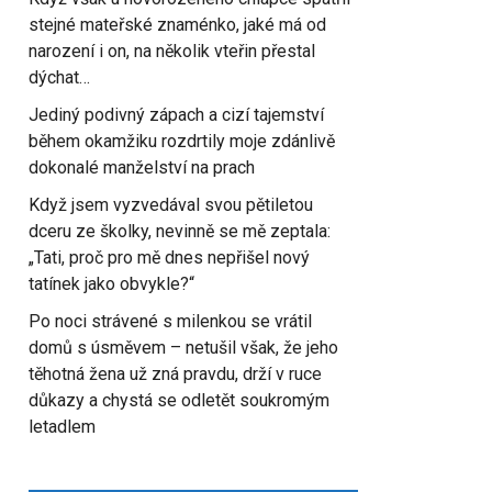
stejné mateřské znaménko, jaké má od
narození i on, na několik vteřin přestal
dýchat…
Jediný podivný zápach a cizí tajemství
během okamžiku rozdrtily moje zdánlivě
dokonalé manželství na prach
Když jsem vyzvedával svou pětiletou
dceru ze školky, nevinně se mě zeptala:
„Tati, proč pro mě dnes nepřišel nový
tatínek jako obvykle?“
Po noci strávené s milenkou se vrátil
domů s úsměvem – netušil však, že jeho
těhotná žena už zná pravdu, drží v ruce
důkazy a chystá se odletět soukromým
letadlem