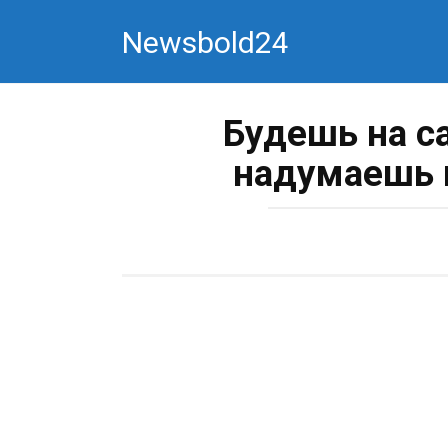
Перейти
Newsbold24
к
контенту
Будешь на с
надумаешь 