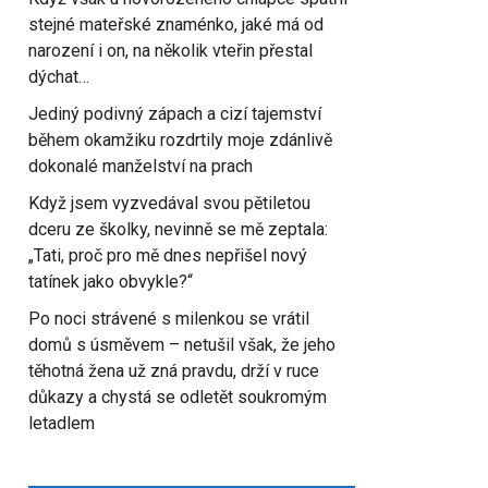
stejné mateřské znaménko, jaké má od
narození i on, na několik vteřin přestal
dýchat…
Jediný podivný zápach a cizí tajemství
během okamžiku rozdrtily moje zdánlivě
dokonalé manželství na prach
Když jsem vyzvedával svou pětiletou
dceru ze školky, nevinně se mě zeptala:
„Tati, proč pro mě dnes nepřišel nový
tatínek jako obvykle?“
Po noci strávené s milenkou se vrátil
domů s úsměvem – netušil však, že jeho
těhotná žena už zná pravdu, drží v ruce
důkazy a chystá se odletět soukromým
letadlem