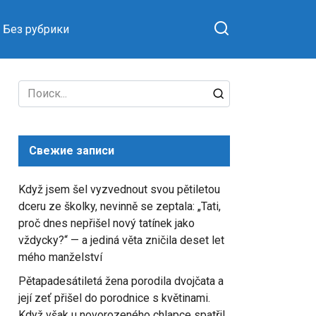
Без рубрики
Search
for:
Свежие записи
Když jsem šel vyzvednout svou pětiletou
dceru ze školky, nevinně se zeptala: „Tati,
proč dnes nepřišel nový tatínek jako
vždycky?“ — a jediná věta zničila deset let
mého manželství
Pětapadesátiletá žena porodila dvojčata a
její zeť přišel do porodnice s květinami.
Když však u novorozeného chlapce spatřil