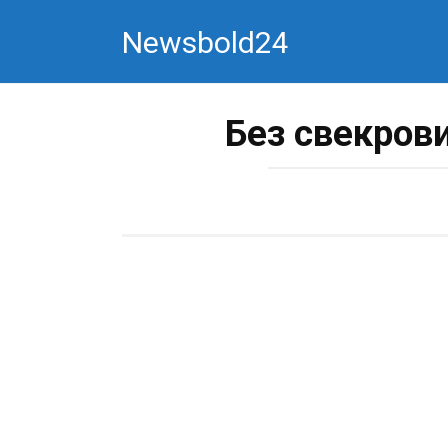
Перейти
Newsbold24
к
контенту
Без свекров