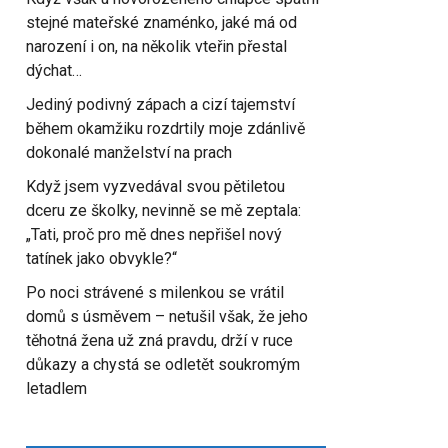
stejné mateřské znaménko, jaké má od
narození i on, na několik vteřin přestal
dýchat…
Jediný podivný zápach a cizí tajemství
během okamžiku rozdrtily moje zdánlivě
dokonalé manželství na prach
Když jsem vyzvedával svou pětiletou
dceru ze školky, nevinně se mě zeptala:
„Tati, proč pro mě dnes nepřišel nový
tatínek jako obvykle?“
Po noci strávené s milenkou se vrátil
domů s úsměvem – netušil však, že jeho
těhotná žena už zná pravdu, drží v ruce
důkazy a chystá se odletět soukromým
letadlem