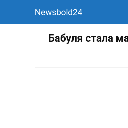
Перейти
Newsbold24
к
контенту
Бабуля стала м