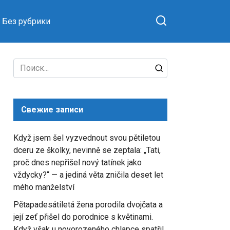
Без рубрики
Search
for:
Свежие записи
Když jsem šel vyzvednout svou pětiletou
dceru ze školky, nevinně se zeptala: „Tati,
proč dnes nepřišel nový tatínek jako
vždycky?“ — a jediná věta zničila deset let
mého manželství
Pětapadesátiletá žena porodila dvojčata a
její zeť přišel do porodnice s květinami.
Když však u novorozeného chlapce spatřil