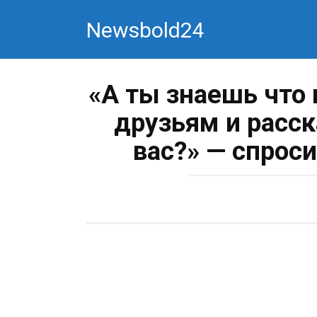
Перейти
Newsbold24
к
контенту
«А ты знаешь что
друзьям и расск
вас?» — спрос