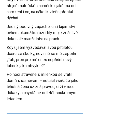
stejné mateřské znaménko, jaké má od
narození i on, na několik vteřin přestal
dýchat…
Jediný podivný zápach a cizí tajemství
během okamžiku rozdrtily moje zdánlivě
dokonalé manželství na prach
Když jsem vyzvedával svou pětiletou
dceru ze školky, nevinně se mě zeptala:
„Tati, proč pro mě dnes nepřišel nový
tatínek jako obvykle?“
Po noci strávené s milenkou se vrátil
domů s úsměvem – netušil však, že jeho
těhotná žena už zná pravdu, drží v ruce
důkazy a chystá se odletět soukromým
letadlem