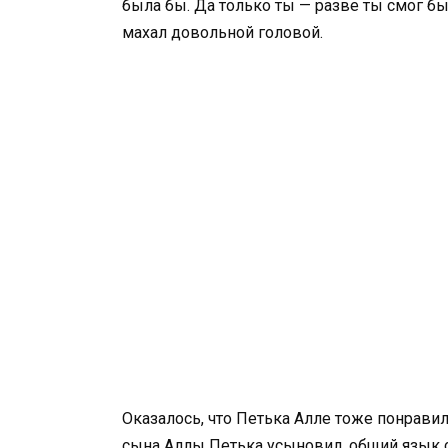
была бы. Да только ты — разве ты смог бы
махал довольной головой.
Оказалось, что Петька Алле тоже понрави
сына Аллы Петька усыновил, общий язык 