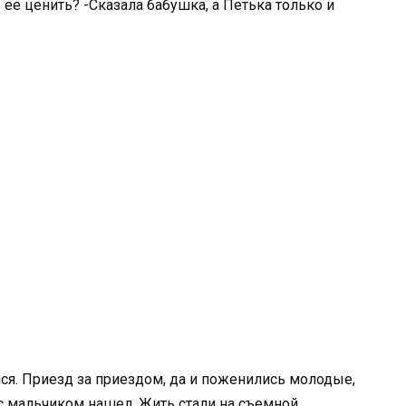
 ее ценить? -Сказала бабушка, а Петька только и
лся. Приезд за приездом, да и поженились молодые,
с мальчиком нашел. Жить стали на съемной