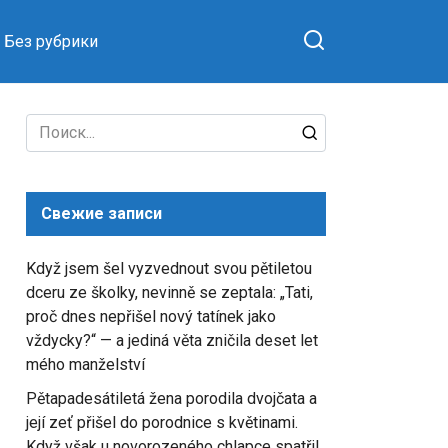
Без рубрики
Search
for:
Свежие записи
Když jsem šel vyzvednout svou pětiletou
dceru ze školky, nevinně se zeptala: „Tati,
proč dnes nepřišel nový tatínek jako
vždycky?“ — a jediná věta zničila deset let
mého manželství
Pětapadesátiletá žena porodila dvojčata a
její zeť přišel do porodnice s květinami.
Když však u novorozeného chlapce spatřil