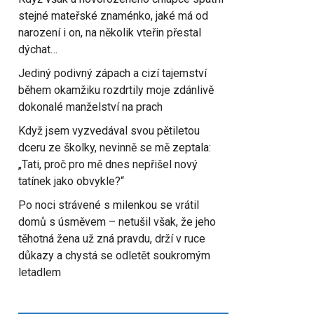
stejné mateřské znaménko, jaké má od
narození i on, na několik vteřin přestal
dýchat…
Jediný podivný zápach a cizí tajemství
během okamžiku rozdrtily moje zdánlivě
dokonalé manželství na prach
Když jsem vyzvedával svou pětiletou
dceru ze školky, nevinně se mě zeptala:
„Tati, proč pro mě dnes nepřišel nový
tatínek jako obvykle?“
Po noci strávené s milenkou se vrátil
domů s úsměvem – netušil však, že jeho
těhotná žena už zná pravdu, drží v ruce
důkazy a chystá se odletět soukromým
letadlem