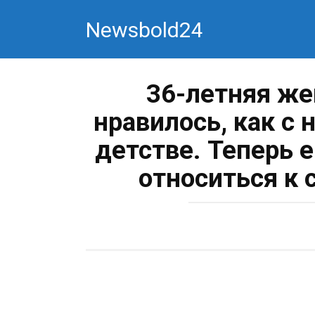
Перейти
Newsbold24
к
контенту
36-летняя же
нравилось, как с
детстве. Теперь 
относиться к