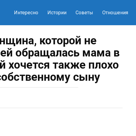
Интересно
Истории
Советы
Отношения
нщина, которой не
 ней обращалась мама в
ей хочется также плохо
 собственному сыну