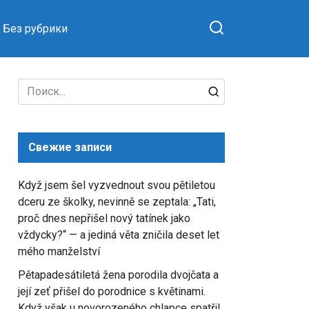
Без рубрики
Search
for:
Свежие записи
Když jsem šel vyzvednout svou pětiletou
dceru ze školky, nevinně se zeptala: „Tati,
proč dnes nepřišel nový tatínek jako
vždycky?“ — a jediná věta zničila deset let
mého manželství
Pětapadesátiletá žena porodila dvojčata a
její zeť přišel do porodnice s květinami.
Když však u novorozeného chlapce spatřil